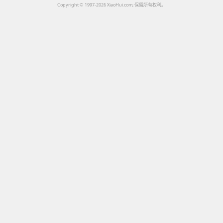
Copyright ©
1997-2026 XiaoHui.com; 保留所有权利。