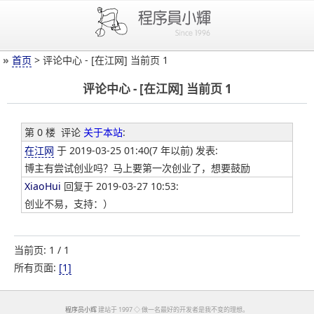
»
首页
> 评论中心 - [在江网] 当前页 1
评论中心 - [在江网] 当前页 1
第 0 楼
评论
关于本站
:
在江网
于 2019-03-25 01:40(7 年以前) 发表:
博主有尝试创业吗？马上要第一次创业了，想要鼓励
XiaoHui
回复于 2019-03-27 10:53:
创业不易，支持：）
当前页: 1 / 1
所有页面:
[1]
程序员小辉
建站于 1997 ◇ 做一名最好的开发者是我不变的理想。