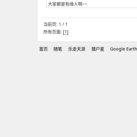
大家都是有缘人啊~~
当前页: 1 / 1
所有页面:
[1]
首页
随笔
乐走天涯
猎户星
Google Eart