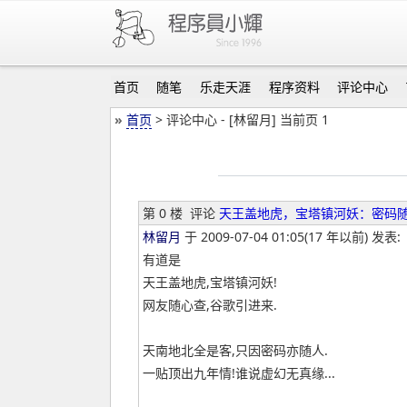
首页
随笔
乐走天涯
程序资料
评论中心
»
首页
> 评论中心 - [林留月] 当前页 1
第 0 楼
评论
天王盖地虎，宝塔镇河妖：密码
林留月
于 2009-07-04 01:05(17 年以前) 发表:
有道是
天王盖地虎,宝塔镇河妖!
网友随心查,谷歌引进来.
天南地北全是客,只因密码亦随人.
一贴顶出九年情!谁说虚幻无真缘...