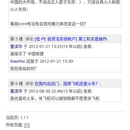
中国的大环境，不适合正人君子生存：），只适合真小人和假
小人生存；
看胡core有没有自宫的魄力来改变这一切？
第 5 楼
评论
[低 PE 投资法实验帐户] 第三轮实盘操作
:
董滨华
于 2012-01-21 13:31(14 年以前) 发表:
直接买了 中国铁建
XiaoHui
回复于 2012-01-21 15:30:
现在收益如何？
第 6 楼
评论
在国内出远门，选择飞机还是火车？
:
董滨华
于 2012-08-30 22:46(13 年以前) 发表:
我也喜欢火车，坐飞机可以报销我都不愿意坐飞机
当前页: 1 / 1
所有页面:
[1]