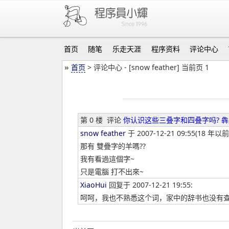
首页
随笔
乐走天涯
程序资料
评论中心
»
首页
> 评论中心 - [snow feather] 当前页 1
第 0 楼
评论
你认识这些三叠字和四叠字吗? 
snow feather
于 2007-12-21 09:55(18 年以前
那有 雙疊字的羊嗎??
我有看過這個字~
只是電腦 打不出來~
XiaoHui
回复于 2007-12-21 19:55:
呵呵，我也不熟悉这个词，家中的辞书也没有查出这个。