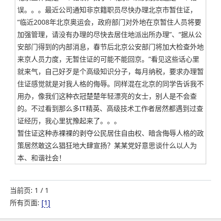
误。。。最近公司通知非京籍职员尽快办理北京市暂住证，
“临近2008年北京奥运会，政府部门对外地在京暂住人员将要
加强管理，请没有办理的尽快去居住地派出所办理”、“据从公
安部门得到的内部消息，春节后北京公安部门将加大检查外地
来京人员力度，无暂住证的可能不能回京。”看见这些话心里
就来气，自己好歹是个高级知识分子，每月纳税，要求办理暂
住证感觉就是对我人格的侮辱。同样混在北京的同学告诉我不
用办，像我们这种衣冠楚楚年轻漂亮的女士，别人是不会查
的。不过看到那么多IT精英、高级技术工作者居然都遇到过查
证经历，我心里犹豫起来了。。。
暂住证这种赤裸裸的剥夺公民居住自由权、暗含侮辱人格的政
策居然敢这么猖狂地大肆宣扬？某某党好意思谈什么以人为
本、和谐社会！
当前页: 1 / 1
所有页面:
[1]