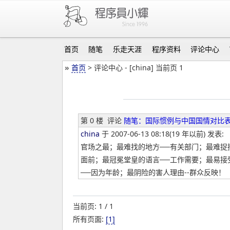
首页
随笔
乐走天涯
程序资料
评论中心
»
首页
> 评论中心 - [china] 当前页 1
第 0 楼
评论
随笔：国际惯例与中国国情对比
china
于 2007-06-13 08:18(19 年以前) 发表:
官场之最；最难找的地方──有关部门；最难捉
面前；最冠冕堂皇的语言──工作需要；最易接
──因为年龄；最阴险的害人理由--群众反映！
当前页: 1 / 1
所有页面:
[1]