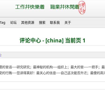
Tag
论坛
其他资源
搜索
联系我
关于
评论中心 - [china] 当前页 1
表
:
摸的官话──研究研究；最神秘的机构──组织上；最大的官──一把手；最
受的行贿──您讲得真好！最关心的信息──自己这次能否升迁；最傻的高