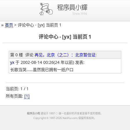
»
首页
> 评论中心 - [yx] 当前页 1
评论中心 - [yx] 当前页 1
第 0 楼
评论
再见，北京（之二）：北京暂住证
:
yx
于 2002-08-14 00:26(24 年以前) 发表:
长歌当哭……虽然我已拥有一纸户口
当前页: 1 / 1
所有页面:
[1]
程序员小辉
建站于 1997 ◇ 做一名最好的开发者是我不变的理想。
Copyright ©
1997-2026 XiaoHui.com; 保留所有权利。