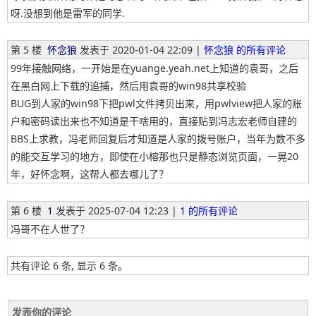
呀.没想到他是雷军的同学.
第 5 楼
怀念狼
发表于
2020-01-04 22:09 |
怀念狼 的所有评论
99年接触网络，一开始是在yuange.yeah.net上知道的袁哥，之后
在黑白网上下载的追捕，然后用袁哥的win98共享校验
BUG到人家的win98下把pwl文件拷贝出来，用pwlview把人家的账
户和密码读出来也不知道是干啥用的，直接贴到冯志宏老师自建的
BBS上求教，冯老师回复后才知道是人家的拨号账户，当年为数不多
的能交互学习的地方，即使在小榕那也只是静态浏览页面，一晃20
年，好怀念啊，这帮人都去哪儿了？
第 6 楼
1
发表于
2025-07-04 12:23 |
1 的所有评论
冯哥不在人世了？
共有评论 6 条, 显示 6 条。
发表你的评论