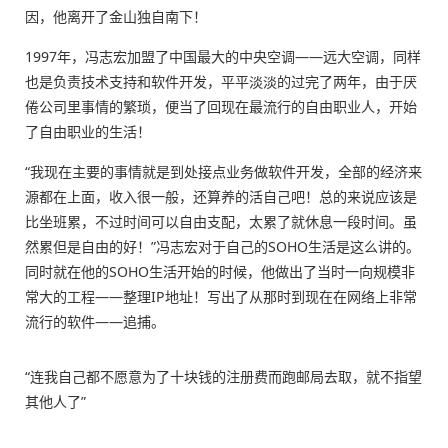
因，他离开了金山独自南下！
1997年，冯志宏加盟了中国最大的中央空调——远大空调，同样
也是负责技术支持和软件开发，平平淡淡的过完了两年，由于厌
倦公司里事情的繁琐，便当了回现在最流行的自由职业人，开始
了自由职业的生活！
“我现在主要的事情就是到处接点业务做软件开发，全部的经济来
源都在上面，收入很一般，还算养的活自己吧！总的来说应该是
比坐班累，不过时间可以自由支配，太累了就休息一段时间。虽
然累但是自由的好！”冯志宏对于自己的SOHO生活是这么讲的。
同时就在他的SOHO生活开始的时候，他做出了当时一向规模非
常大的工程——整理IP地址！写出了从那时到现在在网络上非常
流行的软件——追捕。
“连我自己都不愿意为了十块钱的注册费而跑邮局去取，就不指望
其他人了”