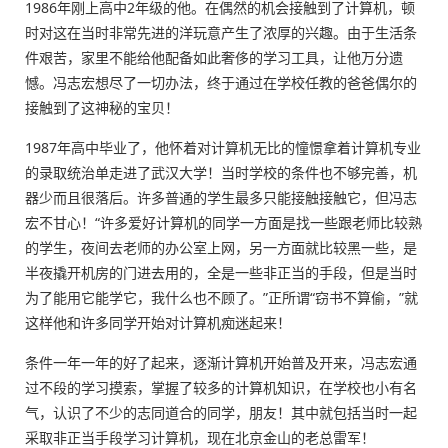
1986年刚上高中2年级的他。在偶然的机会接触到了计算机，顿
时对这在当时非常先进的洋玩意产生了浓厚的兴趣。由于生活条
件艰苦，家里不能给他配备如此奢侈的学习工具，让他万分遗
憾。冯志宏想尽了一切办法，终于通过在学校任教的爸爸偶尔的
接触到了这神秘的宝贝！
1987年高中毕业了，他怀着对计算机无比的憧憬拿着计算机专业
的录取统治单走进了武汉大学！当时学校的条件也不够完善，机
器少而且很落后。许多普通的学生最多只能接触接触它，但冯志
宏不甘心！“许多爱好计算机的同学一方面是找一些跟老师比较熟
的学生，夜间去老师的办公室上网，另一方面就比较黑一些，是
半夜撬开机房的门进去用的，全是一些非正当的手段，但是当时
为了能用它能学它，我什么也不顾了。”正所谓“窃书不算偷，”就
这样他和许多同学开始对计算机痴迷起来！
条件一年一年的好了起来，逐渐计算机开始普及开来，冯志宏通
过不段的学习摸索，掌握了较多的计算机知识，在学校也小有名
气，认识了不少的志同道合的同学，朋友！其中就包括当时一起
采取非正当手段学习计算机，现在北京金山的老总雷军！