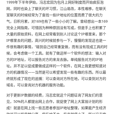
1999年下半年伊始，冯志宏因为包月上网好制度而开始疯狂泡
网，同时也染上了聊天的坏习惯，江山易改，本性难移，在聊天
室聊天的时候经常为了查找一些IP地址的位置而费了很大的力
气，日积月累，对169也有了一些小小的了解。曾经想出一本169
完全上网指南，可惜因为种种原因没有写成，但是手上也积累了
大量的原始资料，在网上经常看到别人讨论这个IP哪里来，那个
IP哪里去的问题，高兴的时候就参与一下，慢慢的发现这也是一
件很有趣的事情，“碰到自己经常重复做，而有没有现成工具的时
候，会考虑做一个工具。就有了做这样一个软件的想法：输入对
方的IP地址，可以报告对方的来龙去脉。单纯报告对方的IP地
址。并不足以促成要做成这样的一个软件，在网上我更想知道对
方的机器情况——当然是可以希望发现一些有趣的东西。所以最
终就形成了现在的追捕：可以查询对方所在地，可以查到对方的
域名，可以查询对方机器的服务功能。
对于更新IP数据的经费，冯志宏就这个问题征询了网友们的意
见，50%的人都提出网上合作，就促使了网上大富翁计划的形
成！就是在网上找一些志愿者参加IP地址整理，如果能产生经济