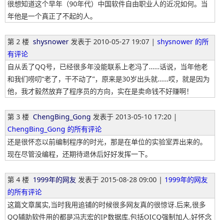
很想知道这个早年（90年代）中国软件自由职业人的近况如何。当
年他是一个真正了不起的人。
第 2 楼
shysnower
发表于
2010-05-27 19:07 |
shysnower 的所
有评论
自从丢了QQ号，已经很多年没能联系上老冯了……话说，当年他老
和我们唠叨“老了，干不动了”，原来是30岁出头就……哎，就是因为
他，我才毅然放弃了程序员的方向，实在是卖命钱不好赚啊！
第 3 楼
ChengBing_Gong
发表于
2013-05-10 17:20 |
ChengBing_Gong 的所有评论
还是很怀恋以前编制程序的时光，那是在单位的实验室弄出来的。
现在尽管没编程，还期待退休后好好发挥一下。
第 4 楼
1999年的网友
发表于
2015-08-28 09:00 |
1999年的网友
的所有评论
这篇文章属实,当时我用追铺的时候很多网友真的很惊讶.后来,很多
QQ辅助软件用的都是冯志宏的IP数据库.包括OICQ强制加人.好怀念