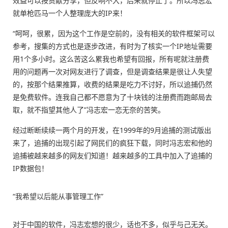
效益可以按贡献分享，但反响不大，后来就停止了。所以冯志宏
就单枪匹马一个人整理庞大的IP来！
“呵呵，很累，因为这个工作是空前的，没有相关的软件框架可以
参考，搜集的方式也是逐步改进，有时为了核实一个IP地址需要
用1个多小时。这么苦这么累我也希望有回报，所有呢就注册费
用的问题再一次对网友进行了调查，但是调查结果是很让人失望
的，按那个结果推算，收费的结果是吃力不讨好，所以追捕仍然
是免费软件。连我自己都不愿意为了十块钱的注册费而跑邮局去
取，就不指望其他人了”冯志宏一恋无奈的苦笑。
经过断断续续一两个月的开发，在1999年的9月追捕的测试版出
来了，追捕的出现引起了网民们的疯狂下载，同时冯志宏和他的
追捕被越来越多的网友们知道！越来越多的工具中加入了追捕的
IP数据包！
“我希望以后能从事管理工作”
对于中国的软件，冯志宏想的很少，话也不多，似乎与己无关。