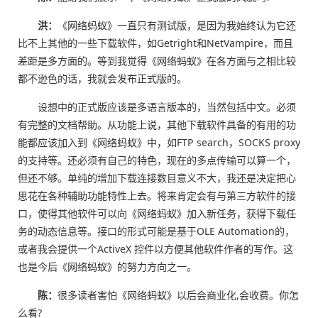
洪：
《网络蚂蚁》一直只有测试版，是因为我始终认为它还
比不上其他的一些下载软件，如Getright和NetVampire，而且
差距是多方面的。等到我觉得《网络蚂蚁》在各方面与之相比较
都不逊色的话，我就会发布正式版的。
设想中的正式版应该是多语言版本的，当然包括中文。必须
有完整的文档帮助。从功能上说，其他下载软件具备的有用的功
能都应该加入到《网络蚂蚁》中，如FTP search，SOCKS proxy
的支持等。还必须有自己的特色，现在的多点传输可以算一个，
但还不够。单纯的增加下载连接数目意义不大，我还是决定把心
思花在各种辅助功能特性上去。将来肯定会有与第三方软件的接
口，使得其他软件可以向《网络蚂蚁》加入新任务，获得下载任
务的动态信息等。接口的形式可能是基于OLE Automation的，
或者我会提供一个ActiveX 控件以方便其他软件作者的写作。这
也是今后《网络蚂蚁》的努力方向之一。
陈：
很多读者害怕《网络蚂蚁》以后会商业化,会收费。你怎
么看?