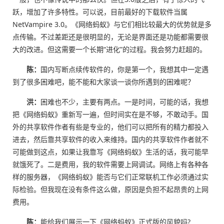
跃，增加了许多特性。可以说，目前最好的下载软件当属
NetVampire 3.0。《网络蚂蚁》与它们相比较最大的优势就是多
点传输。不过差距还是很明显的，无论是界面还是功能都需要很
大的改进。但这需要一个长期“进化”的过程。我会努力赶超的。
陈：
国内写断点续传软件的，你是第一个，我想其中一定遇
到了很多困难吧，能不能和大家谈一谈你所遇到的困难呢？
洪：
困难也不少，主要有两点。一是时间，可能的话，我想
把《网络蚂蚁》重新写一遍，但时间实在是不够，不敢动手。国
外的共享软件作者有些是专业的，他们可以把所有的精力都投入
进去，然后靠共享软件的收入来维持。国内的共享软件作者就不
可能做到这点，如果让我靠写《网络蚂蚁》生活的话，我可能早
就饿死了。二是费用，我的软件需要上网调试。网络上有各种各
样的服务器，《网络蚂蚁》能否与它们正常联机工作必须通过实
际检验。但我现在没有条件这么做，原因是负担不起昂贵的上网
费用。
陈：
能给我们展示一下《网络蚂蚁》正式版的风貌吗?