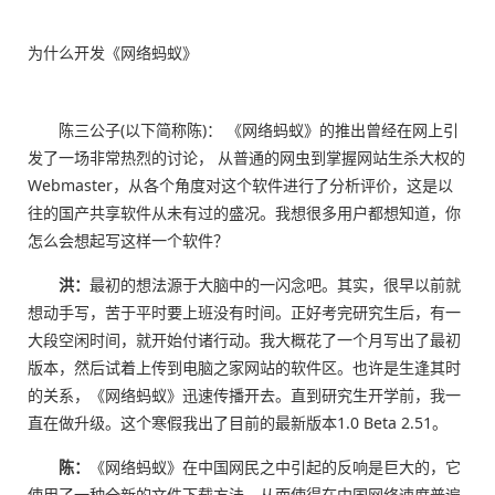
为什么开发《网络蚂蚁》
陈三公子(以下简称陈)： 《网络蚂蚁》的推出曾经在网上引
发了一场非常热烈的讨论， 从普通的网虫到掌握网站生杀大权的
Webmaster，从各个角度对这个软件进行了分析评价，这是以
往的国产共享软件从未有过的盛况。我想很多用户都想知道，你
怎么会想起写这样一个软件？
洪：
最初的想法源于大脑中的一闪念吧。其实，很早以前就
想动手写，苦于平时要上班没有时间。正好考完研究生后，有一
大段空闲时间，就开始付诸行动。我大概花了一个月写出了最初
版本，然后试着上传到电脑之家网站的软件区。也许是生逢其时
的关系，《网络蚂蚁》迅速传播开去。直到研究生开学前，我一
直在做升级。这个寒假我出了目前的最新版本1.0 Beta 2.51。
陈：
《网络蚂蚁》在中国网民之中引起的反响是巨大的，它
使用了一种全新的文件下载方法，从而使得在中国网络速度普遍