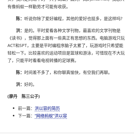
有像蚂蚁一样勤劳才可能有收获。
陈：
听说你除了爱好编程，其他的爱好也挺多，是这样吗?
洪：
是的。平时爱看各种文学刊物，最喜欢的文学刊物是
《读书》，觉得那上面有一些真正有思想的东西。电脑游戏只玩
ACT和SPT，主要是平时编程序脑子太累了，玩游戏时只希望能
轻松一下。比较喜欢的运动项目是篮球和游泳，可惜现在不大玩
了，只能平时看看电视转播的足球赛。
陈：
时间差不多了，和你聊真愉快，有空我们再聊。
洪：
好的。
(廖丹 陈三公子)
前一篇：
洪以容的简历
下一篇：
“网络蚂蚁”洪以容