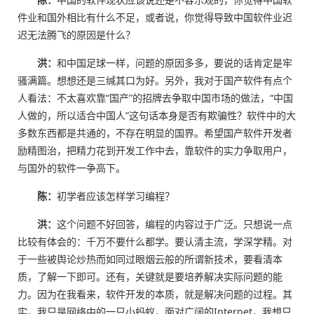
件业和国外相比有什么不足，或者说，你觉得导致中国软件业迟
迟无法腾飞的原因是什么？
洪：
和中国足球一样，问题的原因多多，要说的话肯定是牢
骚满篇。想想还是三缄其口为好。另外，我对于国产软件有点个
人看法：不太喜欢靠“国产”的招牌去争取中国市场的做法，“中国
人做的，所以适合中国人”这句话本身是否有欺骗性？软件中的大
多数东西都是共通的，不存在明显的国界。希望国产软件开发者
励精图治，把精力花到开发工作中去，靠软件的实力争取用户，
与国外的软件一争高下。
陈：
初学者应该怎样学习编程？
洪：
这个问题不好回答，编程的内容过于广泛。只想说一点
比较有体会的：千万不要什么都学。要认清主流，学深学精。对
于一些被舆论炒热而如同过眼烟云般的所谓新技术，要看清本
质，了解一下即可。还有，关键就是要培养解决实际问题的能
力。因为在我看来，软件开发的本质，就是解决问题的过程。其
实，我只是网络中的一只小蚂蚁，面对广阔的Internet，我想只