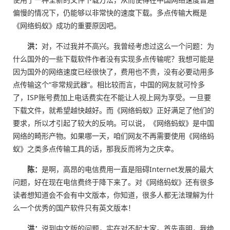
偏慢的情况下，仍能够以非常快的速度下载。多点传输大概是
《网络蚂蚁》成功的重要原因吧。
洪：
对，不过我并不高兴。我曾经考虑过这么一个问题：为
什么国外的一些下载软件作者没有实现多点传输呢？我想可能是
因为国外的网络速度已经很快了，费用也不贵，没有必要动用多
点传输这个“非常规武器”。相比较而言，中国的网友就可怜多
了，ISP账号费加上电话费实在不能让人视上网为享受。一旦要
下载文件，就希望越快越好。而《网络蚂蚁》正好满足了他们的
要求，所以才引起了较大的反响。可以说，《网络蚂蚁》是中国
网络的畸形产物。如果哪一天，咱们网友不再需要使用《网络蚂
蚁》之类多点传输工具的话，那我反而将为之庆幸。
陈：
是啊，高昂的电信费用一直是阻碍Internet发展的最大
问题，好在现在电信费终于降下来了。对《网络蚂蚁》还有很多
读者想知道会不会有中文版本，你知道，很多人都无法理解为什
么一个优秀的国产软件只有英文版本！
洪：
说到中文版的问题，实在对不起大家。首先声明，我绝