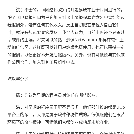
洪：
不会的。《网络蚂蚁》的开发是我在业余时间进行的，
除了《电脑报》因为把它加入到《电脑报配套光盘》中曾经给过
我报酬外，没有任何其他收入。反正当初把它定位为自由软件
时，就没有想过要靠它发财。我个人认为，目前中国还不具备共
享软件的土壤。将来可能的话，想像NetVampire那样在软件上
增加广告区，这样既可以让用户继续免费使用，也可以获得一定
的报酬，以便更好地开发后继版本。另外，也有可能还与其他软
件公司合作，加入到其工具组件中去。
洪以容杂谈
陈：
你认为早期的程序员对你们有哪些影响?
洪：
对早期的程序员了解不是很多，他们那时搞的都是DOS
平台上的东西，大都是属于软件作坊性质的。很佩服他们在艰苦
环境下的奋斗精神，可惜他们大都创业成功却未能守业。
陈：
中国的软件现状应该说还是不容乐观的，你觉得中国软