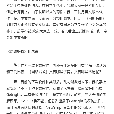
不是个崇洋媚外的人。在日常生活中，我和大家一样不用英语。
但在计算机上，由于长期以来的习惯，我一直使用英文版本软
件，使用中文界面，反而有不习惯的感觉。因此，《网络蚂蚁》
到目前为止还只有英文版本。幸好有网友为它制作了中文版本的
补丁，质量不错,欢迎大家去下载。若以后出正式版的话，我一定
会出中文版的。
《网络蚂蚁》的未来
陈：
作为一款下载软件，国外有非常多的同类产品，你认为
和它们比较，《网络蚂蚁》具有哪些优势，又有哪些不足呢？
洪：
目前的下载软件种类繁多，乱花渐欲迷人眼。我机器上
就安装了不下十种下载软件。就我个人看来，以前最好的当属
Getright，具有最多的特性，稳定性也好，的确是当之无愧的老
牌冠军。Go!Zilla也不错，但看得出属于Getright的模仿之作，
而且渐渐有落伍的迹象。NetVampire 2.41的名气很大，但功能
一般，也不像传说中的那么快。但在3.0版之后，有了惊人的飞