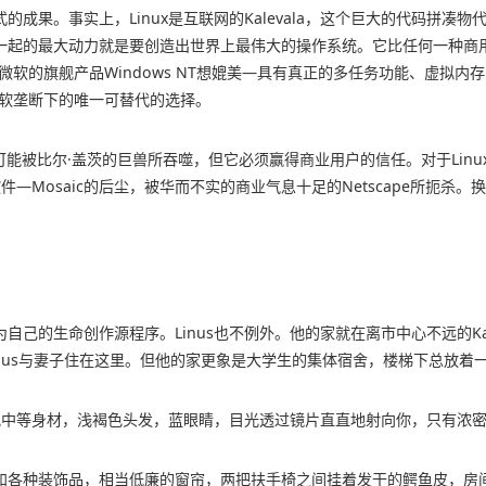
成果。事实上，Linux是互联网的Kalevala，这个巨大的代码拼凑
起的最大动力就是要创造出世界上最伟大的操作系统。它比任何一种商用
软的旗舰产品Windows NT想媲美—具有真正的多任务功能、虚拟内存
微软垄断下的唯一可替代的选择。
不可能被比尔·盖茨的巨兽所吞噬，但它必须赢得商业用户的信任。对于Li
件—Mosaic的后尘，被华而不实的商业气息十足的Netscape所扼杀。
。
生命创作源程序。Linus也不例外。他的家就在离市中心不远的Kalevag
inus与妻子住在这里。但他的家更象是大学生的集体宿舍，楼梯下总放着
。他中等身材，浅褐色头发，蓝眼睛，目光透过镜片直直地射向你，只有浓
和各种装饰品，相当低廉的窗帘，两把扶手椅之间挂着发干的鳄鱼皮，房