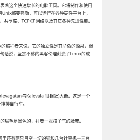
物代表着这个快速增长的电脑王国。它将制作和使用
Unix都要强劲，可以运行在各种硬件平台上，
、共享库、TCP/IP网络以及其它各种先进性能。
nux的编程者来说，它的独立性是其骄傲的源泉，但
换句话说，坚定不移的黑客伦理创造了Linux的成
atan与Kalevala 很相近)大街。这是一个
一排排自行车。
密的眉毛是黑色的，衬着一张孩子气的脸庞。
间里还有两只目空一切的猫和几台计算机—三台