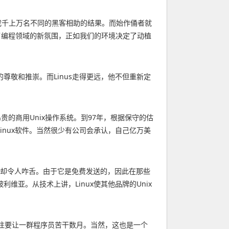
由成千上万名不同的黑客相助的结果。而始作俑者就
量决定了编程领域的新氛围，正如我们的环境决定了动植
敬和推崇。而Linus走得更远，他不但重新定
贵的商用Unix操作系统。到97年，根据保守的估
inux软件。当然很少有公司会承认，自己亿万美
崛起势头却令人咋舌。由于它是免费发送的，因此在那些
亚。从技术上讲，Linux使其他品牌的Unix
往往要让一群程序员苦干数月。当然，这也是一个