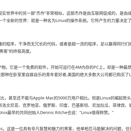
它与现实世界中的另一部“杰作”非常相似，这部杰作是由互联网促成的，是
。他创造了一个全新的世界：就是一种名为Linux的操作系统。它所产生的力
的程序，干净而无冗长的代码，或者是超一流的程序，足以赢得同行们的尊
黑客”的终极高度。
偶然产物。它是一个免费的软件，开始可运行在4M内存的PC上，却是一种最昂
是那种在卧室里自娱自乐的青年爱好者,美国的绝大多数大公司都已购买了L
户相比，甚至还不能与Apple Mac的5000万用户相比。但是Linux的
洛文尼亚、克罗地亚、俄罗斯、印度、巴基斯坦、尼加拉瓜、菲律宾、玻利维
最早的共同创始人Dennis Ritche也说：“Linux值得称赞。”
Linus。这是一位具有非凡智慧和魅力的黑客，他单枪匹马能解决的问题，