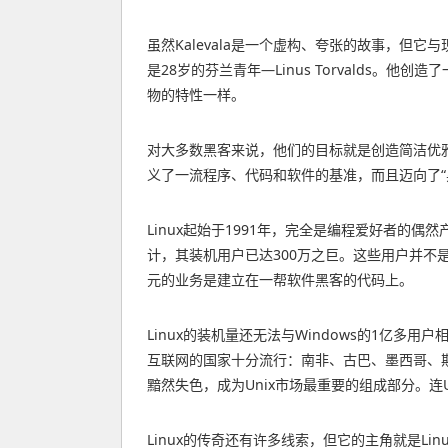
虽然Kalevala是一个虚构、夸张的故事，但
是28岁的芬兰青年—Linus Torvalds
物的特性一样。
对大多数黑客来说，他们的目标就是创造简洁优雅
义了一流程序、代码和软件的基准，而且迈向了“
Linux起始于1991年，完全是编程爱好者的
计，其装机用户已达300万之巨。这些用户并不
元的业务是建立在一帮软件黑客的代码上。
Linux的装机量还无法与Windows的1亿多用
互联网的国家十分流行：南非、古巴、墨西哥、斯
黯然失色，成为Unix市场最重要的组成部分。连Unix
Linux的传奇还有许多线索，但它的主角就是