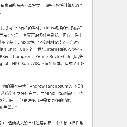
外一样很有意思的东西不易察觉：那是一根将计算机连到
励。
成为一个有机的整体。Linux初期的许多编程
正的优点：它是一套真正的多任务系统。但有一件十
在赫尔辛基上Linix课程。学校刚刚安装了一台运行
nix。Unix 的问世与Internet的历史密不可
pson、Penms Ritchie和Bill Joy等
Digital、HP和Sun等都有不同的版本，造成了市场
课本中就有Andrew Tanenbaum的《操作
作系统学不到任何东西，而Minix虽然很简单，功
000名用户。”但是许多用户需要更多的功能。
和失望。”
程写B，但他从来没有想过要创建一个内核（操作系