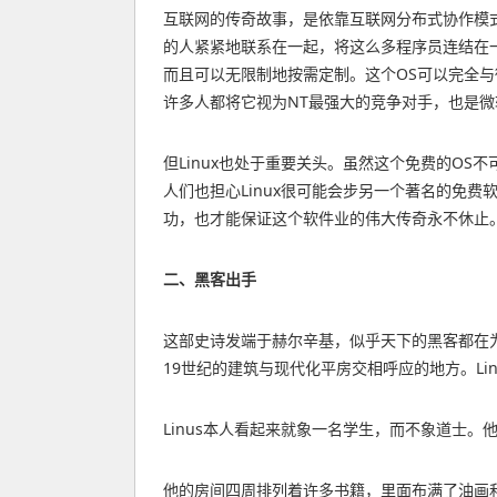
互联网的传奇故事，是依靠互联网分布式协作模式的
的人紧紧地联系在一起，将这么多程序员连结在一
而且可以无限制地按需定制。这个OS可以完全与微
许多人都将它视为NT最强大的竞争对手，也是
但Linux也处于重要关头。虽然这个免费的OS
人们也担心Linux很可能会步另一个著名的免费软
功，也才能保证这个软件业的伟大传奇永不休止
二、黑客出手
这部史诗发端于赫尔辛基，似乎天下的黑客都在为自己的
19世纪的建筑与现代化平房交相呼应的地方。L
Linus本人看起来就象一名学生，而不象道士
他的房间四周排列着许多书籍，里面布满了油画