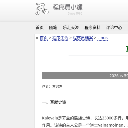
首页
随笔
乐走天涯
程序资料
评论中心
»
首页
>
程序生活
>
程序员档案
>
Linus
2026 is 
作者：方兴东
一、写就史诗
Kalevala是芬兰的民族史诗，长达2300
作用。该诗的主人公是一个道士Vainamoine