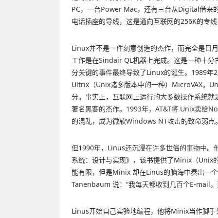
PC，一台Power Mac，还有三台从Digi
电话插座的导线，这是通向互联网的256K的专线
Linux并不是一件刻意创造的杰作，而完全是
工作是在Sindair QL机器上完成。这是一
分关键的事件最终导致了Linux的诞生。1989年
Ultrix（Unix诸多版本中的一种）MicroV
分。事实上，互联网上运行的大多数操作系统就是Unix。1
著名黑客的杰作。1993年，AT&T将 Unix卖给N
的混乱，成为微软Windows NT攻击的致命弱点
但1990年，Linus还沉浸在许多世俗的事物中
系统：设计与实现》，该书提供了Minix（Uni
能有限，但是Minix 却在Linus的脑海中奏
Tanenbaum 说：“我每天都收到几百个E-
Linus开始自己实验地编程，他将Minix当