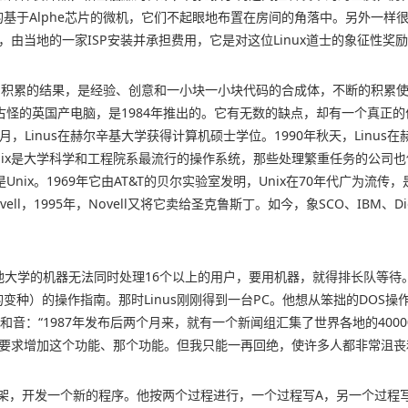
tal借来的基于Alphe芯片的微机，它们不起眼地布置在房间的角落中。另
，由当地的一家ISP安装并承担费用，它是对这位Linux道士的象征性奖
日月积累的结果，是经验、创意和一小块一小块代码的合成体，不断的积累使其
种十分古怪的英国产电脑，是1984年推出的。它有无数的缺点，却有一个真
2月，Linus在赫尔辛基大学获得计算机硕士学位。1990年秋天，Linus
AX。Unix是大学科学和工程院系最流行的操作系统，那些处理繁重任务的公司也使用U
969年它由AT&T的贝尔实验室发明，Unix在70年代广为流传，是Ken Thom
ovell，1995年，Novell又将它卖给圣克鲁斯丁。如今，象SCO、IBM、
。
。他大学的机器无法同时处理16个以上的用户，要用机器，就得排长队等待。他的
x的变种）的操作指南。那时Linus刚刚得到一台PC。他想从笨拙的DOS操
出一个和音：“1987年发布后两个月来，就有一个新闻组汇集了世界各地的40
mail，要求增加这个功能、那个功能。但我只能一再回绝，使许多人都非常沮丧
作脚手架，开发一个新的程序。他按两个过程进行，一个过程写A，另一个过