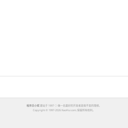
程序员小辉
建站于 1997 ◇ 做一名最好的开发者是我不变的理想。
Copyright ©
1997-2026 XiaoHui.com; 保留所有权利。