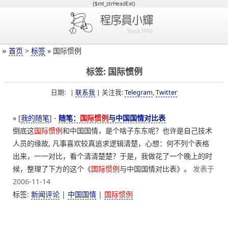
{$mt_strHeadExt}
»
首页
>
标签
» 国际惯例
标签: 国际惯例
日期: |
联系我
| 关注我:
Telegram
,
Twitter
» [
我的随笔
] -
随笔：
国际惯例
与中国国情对比表
倒底这
国际惯例
和中国国情，是个啥子东东呢？也许是自己技术
人员的缘故, 凡事喜欢较真追求逻辑清楚，心想：何不列个表格
出来，一一对比，看个清清楚楚？于是，我做花了一个晚上的时
候，整理了下方的这个《
国际惯例
与中国国情对比表》。
发表于
2006-11-14
标签:
新闻评论
|
中国国情
|
国际惯例