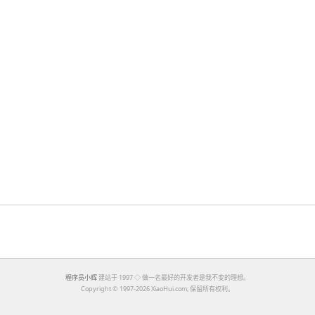
程序员小辉
建站于 1997 ◇ 做一名最好的开发者是我不变的理想。
Copyright ©
1997-2026 XiaoHui.com; 保留所有权利。