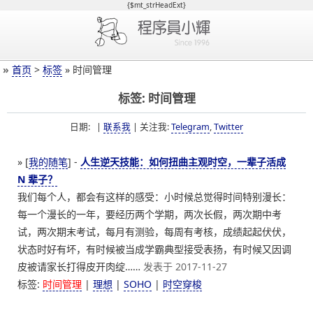
{$mt_strHeadExt}
»
首页
>
标签
» 时间管理
标签: 时间管理
日期: |
联系我
| 关注我:
Telegram
,
Twitter
» [
我的随笔
] -
人生逆天技能：如何扭曲主观时空，一辈子活成
N 辈子？
我们每个人，都会有这样的感受：小时候总觉得时间特别漫长：
每一个漫长的一年，要经历两个学期，两次长假，两次期中考
试，两次期末考试，每月有测验，每周有考核，成绩起起伏伏，
状态时好有坏，有时候被当成学霸典型接受表扬，有时候又因调
皮被请家长打得皮开肉绽……
发表于 2017-11-27
标签:
时间管理
|
理想
|
SOHO
|
时空穿梭