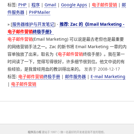
标签:
PHP
|
程序
|
Gmail
|
Google Apps
|
电子邮件营销
|
邮
件服务器
|
PHPMailer
» [
服务器维护与开发笔记
] -
推荐: Zac 的《Email Marketing -
电子邮件营销
终极手册》
电子邮件营销
(Email Marketing) 可以说是最古老但也是最重要
的网络营销手法之一。Zac 的新书将 Email Marketing 一章的内
容单独放了出来，取名为《
电子邮件营销
终极手册》。我在第一
时间读了一下，觉得写得很好，许多细节很到位。他文中说的有
些经验，是我曾经用血的教训得出来的。
发表于 2008-12-17
标签:
电子邮件营销
终极手册
|
邮件服务器
|
E-mail Marketing
|
电子邮件营销
程序员小辉
建站于 1997 ◇ 做一名最好的开发者是我不变的理想。