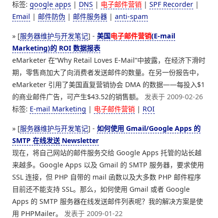
标签:
google apps
|
DNS
|
电子邮件营销
|
SPF Recorder
|
Email
|
邮件防伪
|
邮件服务器
|
anti-spam
» [
服务器维护与开发笔记
] -
美国
电子邮件营销
(E-mail
Marketing)的 ROI 数据报表
eMarketer 在“Why Retail Loves E-Mail”中披露，在经济下滑时
期，零售商加大了向消费者发送邮件的数量。在另一份报告中，
eMarketer 引用了美国直复营销协会 DMA 的数据——每投入$1
的商业邮件广告，可产生$43.52的销售额。
发表于 2009-02-26
标签:
E-mail Marketing
|
电子邮件营销
|
ROI
» [
服务器维护与开发笔记
] -
如何使用 Gmail/Google Apps 的
SMTP 在线发送 Newsletter
现在，将自己网站的邮件服务交给 Google Apps 托管的站长越
来越多。Google Apps 以及 Gmail 的 SMTP 服务器，要求使用
SSL 连接，但 PHP 自带的 mail 函数以及大多数 PHP 邮件程序
目前还不能支持 SSL。那么，如何使用 Gmail 或者 Google
Apps 的 SMTP 服务器在线发送邮件列表呢？我的解决方案是使
用 PHPMailer。
发表于 2009-01-22