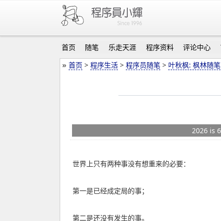
首页
随笔
乐走天涯
程序资料
评论中心
»
首页
>
程序生活
>
程序员随笔
>
叶秋枫: 枫林随笔
2026 is 
世界上只有两种事没有想重来的必要：
第一是已经成定局的事；
第二是还没有发生的事。