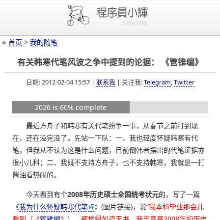
»
首页
>
我的随笔
有关韩寒代笔风波之争中提到的论据： 《管锥编》
日期: 2012-02-04 15:57 |
联系我
| 关注我:
Telegram
,
Twitter
2026 is 60% complete
最近方舟子和韩寒有关代笔纷争一事，从春节之前打到现
在，还在没完没了。先站一下队：一、我也轻度怀疑韩寒有代
笔，但我从不认为这是什么问题，目前倒韩者摆出的代笔证据亦
很小儿科；二、我既不支持方舟子，也不支持韩寒，我就是一打
酱油看热闹的。
今天看到有个
2008年历史硕士全国统考状元
的，写了一篇
《
我为什么怀疑韩寒代笔
》(图片链接)，说“
我本科毕业那会儿
看到（《
管锥编
》），都觉得如读天书。我毕竟是2008年的历史