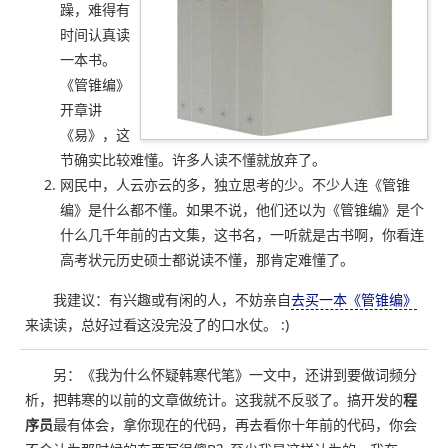
躁，难得有
时间认真读
一本书。
《管锥编》
开章讲
《易》，这
节确实比较难懂。许多人读不懂就放弃了。
网民中，人云亦云的多，独立思考的少。不少人连《管锥
编》是什么都不懂。如果不说，他们还以为《管锥编》是个
什么几千年前的古文集，这书名，一听就是古书啊，你看连
高考状元历史硕士都说读不懂，那肯定难懂了。
我建议：有兴趣或有闲的人，不妨亲自
去买一本《管锥编》
来读读，总好过看这没完没了的口水仗。 :)
另：《我为什么怀疑韩寒代笔》一文中，还讲到要做词频分
析，把韩寒的以前的文章做统计。这我就不反驳了。搞开发的
程
序员
最有体会，拿你现在的代码，再去看你十年前的代码，你会