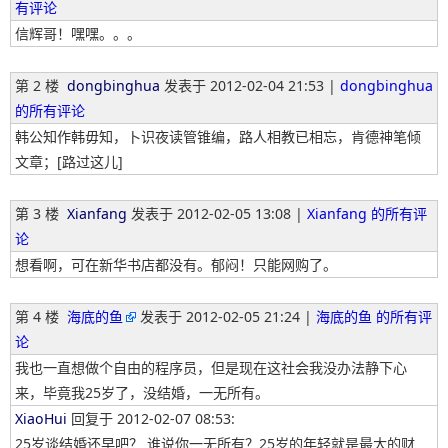
有评论
信辉哥！嘿嘿。。。
第 2 楼
dongbinghua
发表于
2012-02-04 21:53 |
dongbinghua
的所有评论
韩公知作韩毋知，卜识夜读管锥编，路人相教已相忘，肯德神笔倾
文章；[路过这儿]
第 3 楼
Xianfang
发表于
2012-02-05 13:08 |
Xianfang 的所有评
论
想看啊，可在新华书店都没有。郁闷！只能网购了。
第 4 楼
海底的鱼
发表于
2012-02-05 21:24 |
海底的鱼 的所有评
论
我也一直想做个自由的程序员，但是现在这社会我没办法静下心
来，毕竟我25岁了，没结婚，一无所有。
XiaoHui
回复于
2012-02-07 08:53:
25岁谈结婚还早吧？ 谁说你一无所有？25岁的年轻就是最大的财