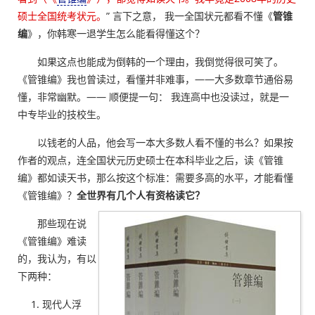
硕士全国统考状元。
” 言下之意， 我一全国状元都看不懂《
管锥
编
》，你韩寒一退学生怎么能看得懂这个？
如果这点也能成为倒韩的一个理由，我倒觉得很可笑了。
《管锥编》我也曾读过，看懂并非难事，——大多数章节通俗易
懂，非常幽默。—— 顺便提一句： 我连高中也没读过，就是一
中专毕业的技校生。
以钱老的人品，他会写一本大多数人看不懂的书么？如果按
作者的观点，连全国状元历史硕士在本科毕业之后，读《管锥
编》都如读天书，那么按这个标准：需要多高的水平，才能看懂
《管锥编》？
全世界有几个人有资格读它？
那些现在说
《管锥编》难读
的，我认为，有以
下两种：
现代人浮