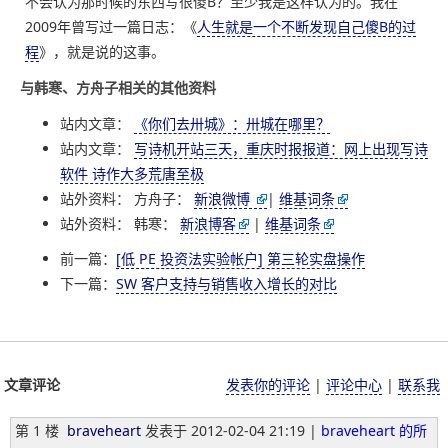
不会认为那时候的东西写很傻B？至少我是这样认为的。我在
2009年曾写过一篇日志：《
人生就是一个不断发现自己傻B的过
程
》，就是说的这事。
与韩寒、方舟子相关的其他资料
站内文章：
《你们去卅城》：卅城在哪里？
站内文章：
写诗机开站三天，重庆时报报道：网上出现写诗
软件 诗作大多荒唐至极
站外资料： 方舟子：
新浪微博
|
维基词条
站外资料： 韩寒：
新浪博客
|
维基词条
前一篇：
[低 PE 投资法实验帐户] 第三轮实盘操作
下一篇：
SW 客户支持与销售收入增长的对比
文章评论
发表你的评论
|
评论中心
|
联系我
第 1 楼
braveheart
发表于
2012-02-04 21:19 |
braveheart 的所