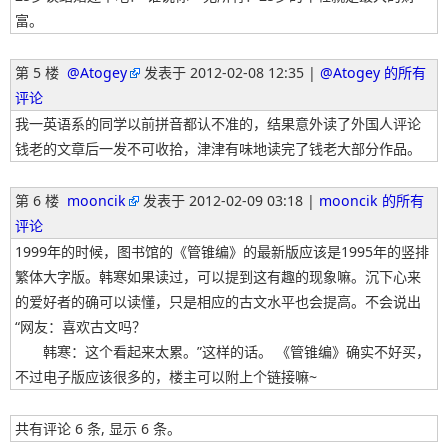
富。
第 5 楼
@Atogey
发表于
2012-02-08 12:35 |
@Atogey 的所有
评论
我一英语系的同学以前拼音都认不准的，结果意外读了外国人评论
钱老的文章后一发不可收拾，津津有味地读完了钱老大部分作品。
第 6 楼
mooncik
发表于
2012-02-09 03:18 |
mooncik 的所有
评论
1999年的时候，图书馆的《管锥编》的最新版应该是1995年的竖排
繁体大字版。韩寒如果读过，可以提到这有趣的现象嘛。沉下心来
的爱好者的确可以读懂，只是相应的古文水平也会提高。不会说出
“网友：喜欢古文吗？
韩寒：这个看起来太累。”这样的话。 《管锥编》确实不好买，
不过电子版应该很多的，楼主可以附上个链接嘛~
共有评论 6 条, 显示 6 条。