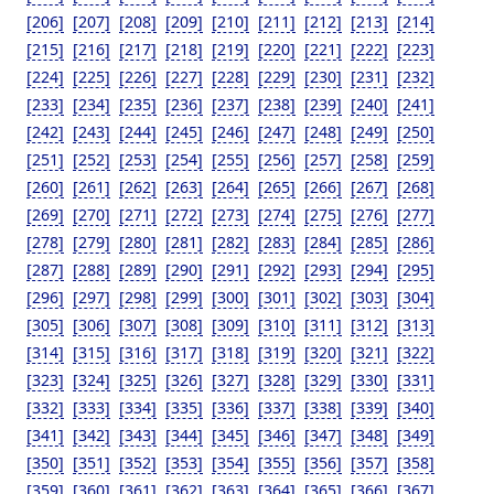
[206]
[207]
[208]
[209]
[210]
[211]
[212]
[213]
[214]
[215]
[216]
[217]
[218]
[219]
[220]
[221]
[222]
[223]
[224]
[225]
[226]
[227]
[228]
[229]
[230]
[231]
[232]
[233]
[234]
[235]
[236]
[237]
[238]
[239]
[240]
[241]
[242]
[243]
[244]
[245]
[246]
[247]
[248]
[249]
[250]
[251]
[252]
[253]
[254]
[255]
[256]
[257]
[258]
[259]
[260]
[261]
[262]
[263]
[264]
[265]
[266]
[267]
[268]
[269]
[270]
[271]
[272]
[273]
[274]
[275]
[276]
[277]
[278]
[279]
[280]
[281]
[282]
[283]
[284]
[285]
[286]
[287]
[288]
[289]
[290]
[291]
[292]
[293]
[294]
[295]
[296]
[297]
[298]
[299]
[300]
[301]
[302]
[303]
[304]
[305]
[306]
[307]
[308]
[309]
[310]
[311]
[312]
[313]
[314]
[315]
[316]
[317]
[318]
[319]
[320]
[321]
[322]
[323]
[324]
[325]
[326]
[327]
[328]
[329]
[330]
[331]
[332]
[333]
[334]
[335]
[336]
[337]
[338]
[339]
[340]
[341]
[342]
[343]
[344]
[345]
[346]
[347]
[348]
[349]
[350]
[351]
[352]
[353]
[354]
[355]
[356]
[357]
[358]
[359]
[360]
[361]
[362]
[363]
[364]
[365]
[366]
[367]