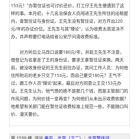
153元！”办暂住证也可讨价还价，打工仔王先生便遇到了这
样的事。本月初，十几名治保会人员闯进王先生所住的出租屋
内，查暂住证与身份证。王先生没有暂住证，对方开出220
元/年的办证价位。王先生与其“理论”，认为收费太高坚决不
办，并声称要打电话给省公安厅问清收费标准。
对方听后立马改口说要180元/年，并趁王先生不注意，
借登记为名拿走了王的身份证，要求王拿暂住证来换。两天
前，被没收身份证的王先生前往办证，其问工作人员：为何他
住所附近的老乡只交了153元，而自己要交180元？王气不
过，跟工作人员“理论”起来，最后对方同意让王交153元办
证。王先生认为，他气愤的绝不是那几个钱，而是主管部门的
作风问题，为何价钱一变再变？为何他们从未出示收费依据？
他希望有关部门能在暂住证收费标准上规范一些，不能随口叫
价、漫天要价。
第 1539 楼
评论
再见，北京（之二）：北京暂住证
: