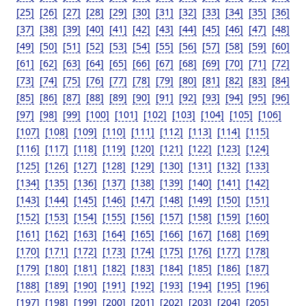
[25]
[26]
[27]
[28]
[29]
[30]
[31]
[32]
[33]
[34]
[35]
[36]
[37]
[38]
[39]
[40]
[41]
[42]
[43]
[44]
[45]
[46]
[47]
[48]
[49]
[50]
[51]
[52]
[53]
[54]
[55]
[56]
[57]
[58]
[59]
[60]
[61]
[62]
[63]
[64]
[65]
[66]
[67]
[68]
[69]
[70]
[71]
[72]
[73]
[74]
[75]
[76]
[77]
[78]
[79]
[80]
[81]
[82]
[83]
[84]
[85]
[86]
[87]
[88]
[89]
[90]
[91]
[92]
[93]
[94]
[95]
[96]
[97]
[98]
[99]
[100]
[101]
[102]
[103]
[104]
[105]
[106]
[107]
[108]
[109]
[110]
[111]
[112]
[113]
[114]
[115]
[116]
[117]
[118]
[119]
[120]
[121]
[122]
[123]
[124]
[125]
[126]
[127]
[128]
[129]
[130]
[131]
[132]
[133]
[134]
[135]
[136]
[137]
[138]
[139]
[140]
[141]
[142]
[143]
[144]
[145]
[146]
[147]
[148]
[149]
[150]
[151]
[152]
[153]
[154]
[155]
[156]
[157]
[158]
[159]
[160]
[161]
[162]
[163]
[164]
[165]
[166]
[167]
[168]
[169]
[170]
[171]
[172]
[173]
[174]
[175]
[176]
[177]
[178]
[179]
[180]
[181]
[182]
[183]
[184]
[185]
[186]
[187]
[188]
[189]
[190]
[191]
[192]
[193]
[194]
[195]
[196]
[197]
[198]
[199]
[200]
[201]
[202]
[203]
[204]
[205]