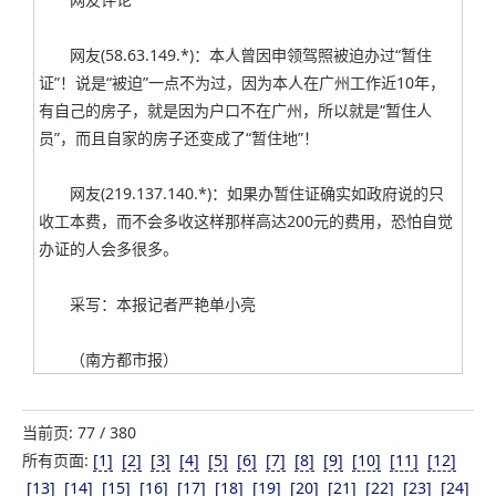
网友(58.63.149.*)：本人曾因申领驾照被迫办过“暂住
证”！说是“被迫”一点不为过，因为本人在广州工作近10年，
有自己的房子，就是因为户口不在广州，所以就是“暂住人
员”，而且自家的房子还变成了“暂住地”！
网友(219.137.140.*)：如果办暂住证确实如政府说的只
收工本费，而不会多收这样那样高达200元的费用，恐怕自觉
办证的人会多很多。
采写：本报记者严艳单小亮
（南方都市报）
当前页: 77 / 380
所有页面:
[1]
[2]
[3]
[4]
[5]
[6]
[7]
[8]
[9]
[10]
[11]
[12]
[13]
[14]
[15]
[16]
[17]
[18]
[19]
[20]
[21]
[22]
[23]
[24]