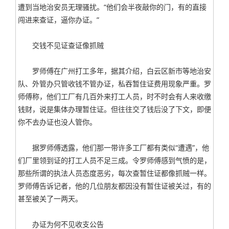
遭到当地治安员无理骚扰。“他们会半夜敲你的门，有的直接
闯进来查证，逼你办证。”
交钱不见证查证像抓贼
罗师傅在广州打工多年，据其介绍，白云区新市等地治安
队、外管办只管收钱不管办证，私吞暂住证费用现象严重。罗
师傅称，他们工厂有几百外来打工人员，时不时会有人来收缴
钱财，说是集体办理暂住证。但往往交了钱后没了下文，即便
你不去办证也没人管你。
据罗师傅透露，他们那一带许多工厂都有类似“遭遇”，他
们厂里领到证的打工人员不足三成。令罗师傅感到气愤的是，
那些所谓的执法人员态度恶劣，每次查暂住证都像抓贼一样。
罗师傅告诉记者，他的几位朋友都因没有暂住证被关过，有的
甚至被关了一两天。
办证为何不见收支公告