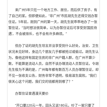
来广州5年只在一个地方工作、居住，而后供了房子、有
了自己的家。但即便如此，“非广州”市民胡先生还得交钱办暂
住证。5年前，刚到广州的第一天，胡先生就乖乖地办了一张
暂住证，“当时想法很简单，以为办暂住证后可享受到‘国民待
遇’，不会被排斥，也不会有许多麻烦。”
但办了证的胡先生坦言并没享受到什么好处，治安、卫生
状况未见好转，身边几个朋友几乎都被抢过或偷过。胡先生认
为，像他这样有固定住房的非广州户籍人群，在广州不算少
数，不能算是流动人员，自然不该办理流动人员暂住证。令胡
先生极为不满的是，广州每年都有数百万人员办理暂住证，却
不见一张收支公告，财务非常不透明，极易滋生腐败。“我们
很关心这个问题，我们交的钱都用到哪了？”
办暂住证曾遇漫天要价
“开口要220元一年，回头又说180元，吵了一架只要了