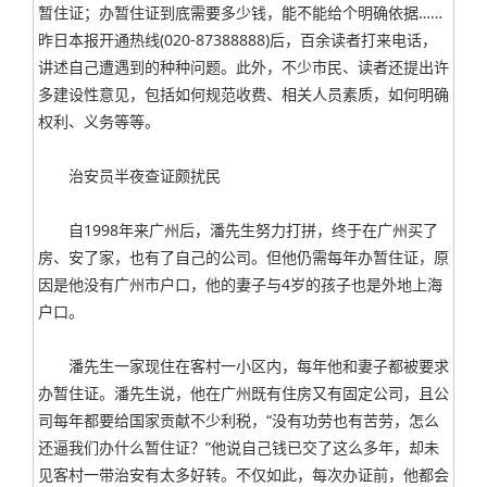
暂住证；办暂住证到底需要多少钱，能不能给个明确依据……
昨日本报开通热线(020-87388888)后，百余读者打来电话，
讲述自己遭遇到的种种问题。此外，不少市民、读者还提出许
多建设性意见，包括如何规范收费、相关人员素质，如何明确
权利、义务等等。
治安员半夜查证颇扰民
自1998年来广州后，潘先生努力打拼，终于在广州买了
房、安了家，也有了自己的公司。但他仍需每年办暂住证，原
因是他没有广州市户口，他的妻子与4岁的孩子也是外地上海
户口。
潘先生一家现住在客村一小区内，每年他和妻子都被要求
办暂住证。潘先生说，他在广州既有住房又有固定公司，且公
司每年都要给国家贡献不少利税，“没有功劳也有苦劳，怎么
还逼我们办什么暂住证？”他说自己钱已交了这么多年，却未
见客村一带治安有太多好转。不仅如此，每次办证前，他都会