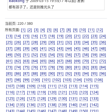
xiaokong
于 2009-03-15 19:55(17 年以前) 发表:
都有孩子了，还是别推光头了
当前页: 220 / 380
所有页面:
[1]
[2]
[3]
[4]
[5]
[6]
[7]
[8]
[9]
[10]
[11]
[12]
[13]
[14]
[15]
[16]
[17]
[18]
[19]
[20]
[21]
[22]
[23]
[24]
[25]
[26]
[27]
[28]
[29]
[30]
[31]
[32]
[33]
[34]
[35]
[36]
[37]
[38]
[39]
[40]
[41]
[42]
[43]
[44]
[45]
[46]
[47]
[48]
[49]
[50]
[51]
[52]
[53]
[54]
[55]
[56]
[57]
[58]
[59]
[60]
[61]
[62]
[63]
[64]
[65]
[66]
[67]
[68]
[69]
[70]
[71]
[72]
[73]
[74]
[75]
[76]
[77]
[78]
[79]
[80]
[81]
[82]
[83]
[84]
[85]
[86]
[87]
[88]
[89]
[90]
[91]
[92]
[93]
[94]
[95]
[96]
[97]
[98]
[99]
[100]
[101]
[102]
[103]
[104]
[105]
[106]
[107]
[108]
[109]
[110]
[111]
[112]
[113]
[114]
[115]
[116]
[117]
[118]
[119]
[120]
[121]
[122]
[123]
[124]
[125]
[126]
[127]
[128]
[129]
[130]
[131]
[132]
[133]
[134]
[135]
[136]
[137]
[138]
[139]
[140]
[141]
[142]
[143]
[144]
[145]
[146]
[147]
[148]
[149]
[150]
[151]