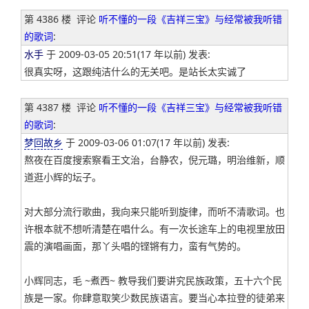
第 4386 楼
评论
听不懂的一段《吉祥三宝》与经常被我听错
的歌词
:
水手
于 2009-03-05 20:51(17 年以前) 发表:
很真实呀，这跟纯洁什么的无关吧。是站长太实诚了
第 4387 楼
评论
听不懂的一段《吉祥三宝》与经常被我听错
的歌词
:
梦回故乡
于 2009-03-06 01:07(17 年以前) 发表:
熬夜在百度搜索察看王文治，台静农，倪元璐，明治维新，顺
道逛小辉的坛子。
对大部分流行歌曲，我向来只能听到旋律，而听不清歌词。也
许根本就不想听清楚在唱什么。有一次长途车上的电视里放田
震的演唱画面，那丫头唱的铿锵有力，蛮有气势的。
小辉同志，毛 ~煮西~ 教导我们要讲究民族政策，五十六个民
族是一家。你肆意取笑少数民族语言。要当心本拉登的徒弟来