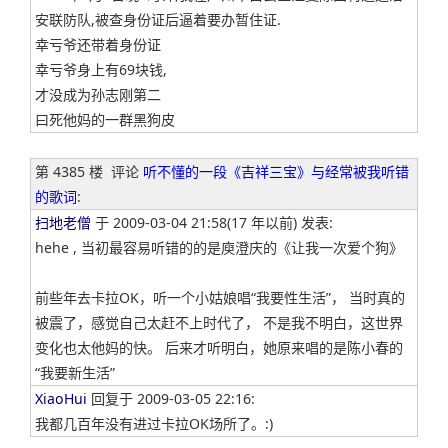
安联防队,被查身份证后逼着要办暂住证.
幸亏爷还带着身份证
幸亏爷身上有69块钱,
才没成为孙志刚第二
曰死他妈的一群黑狗皮
第 4385 楼
评论
听不懂的一段《吉祥三宝》与经常被我听错
的歌词
:
扫地老僧
于 2009-03-04 21:58(17 年以前) 发表:
hehe , 当初最容易听错的的是庾澄庆的《让我一次爱个狗》
前些年去卡拉OK，听一个小姑娘唱“我要性生活”， 当时真的
被震了，感觉自己太赶不上时代了， 不是我不明白，这世界
变化也太他妈的快。 后来才听明白，她原来唱的是陈小春的
“我要新生活”
XiaoHui
回复于 2009-03-05 22:16:
我都几百年没有进过卡拉OK场所了。:)