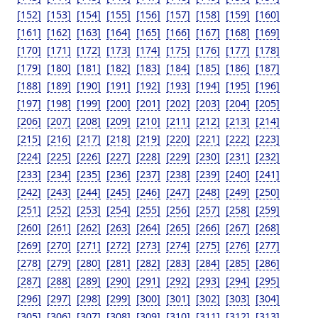
[152]
[153]
[154]
[155]
[156]
[157]
[158]
[159]
[160]
[161]
[162]
[163]
[164]
[165]
[166]
[167]
[168]
[169]
[170]
[171]
[172]
[173]
[174]
[175]
[176]
[177]
[178]
[179]
[180]
[181]
[182]
[183]
[184]
[185]
[186]
[187]
[188]
[189]
[190]
[191]
[192]
[193]
[194]
[195]
[196]
[197]
[198]
[199]
[200]
[201]
[202]
[203]
[204]
[205]
[206]
[207]
[208]
[209]
[210]
[211]
[212]
[213]
[214]
[215]
[216]
[217]
[218]
[219]
[220]
[221]
[222]
[223]
[224]
[225]
[226]
[227]
[228]
[229]
[230]
[231]
[232]
[233]
[234]
[235]
[236]
[237]
[238]
[239]
[240]
[241]
[242]
[243]
[244]
[245]
[246]
[247]
[248]
[249]
[250]
[251]
[252]
[253]
[254]
[255]
[256]
[257]
[258]
[259]
[260]
[261]
[262]
[263]
[264]
[265]
[266]
[267]
[268]
[269]
[270]
[271]
[272]
[273]
[274]
[275]
[276]
[277]
[278]
[279]
[280]
[281]
[282]
[283]
[284]
[285]
[286]
[287]
[288]
[289]
[290]
[291]
[292]
[293]
[294]
[295]
[296]
[297]
[298]
[299]
[300]
[301]
[302]
[303]
[304]
[305]
[306]
[307]
[308]
[309]
[310]
[311]
[312]
[313]