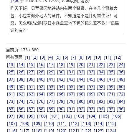
北漂
于 2008-03-25 12:28(18 年以前) 发表:
昨天下班，见苹果园地铁站内有两个警察，在查几个背着大
包、小包看似外地人的证件，不知道是不是针对暂住证！可
恶，怎么和抗战时期日本兵盘查地下党的镜头差不多！“良民
证的有？”
当前页: 173 / 380
所有页面:
[1]
[2]
[3]
[4]
[5]
[6]
[7]
[8]
[9]
[10]
[11]
[12]
[13]
[14]
[15]
[16]
[17]
[18]
[19]
[20]
[21]
[22]
[23]
[24]
[25]
[26]
[27]
[28]
[29]
[30]
[31]
[32]
[33]
[34]
[35]
[36]
[37]
[38]
[39]
[40]
[41]
[42]
[43]
[44]
[45]
[46]
[47]
[48]
[49]
[50]
[51]
[52]
[53]
[54]
[55]
[56]
[57]
[58]
[59]
[60]
[61]
[62]
[63]
[64]
[65]
[66]
[67]
[68]
[69]
[70]
[71]
[72]
[73]
[74]
[75]
[76]
[77]
[78]
[79]
[80]
[81]
[82]
[83]
[84]
[85]
[86]
[87]
[88]
[89]
[90]
[91]
[92]
[93]
[94]
[95]
[96]
[97]
[98]
[99]
[100]
[101]
[102]
[103]
[104]
[105]
[106]
[107]
[108]
[109]
[110]
[111]
[112]
[113]
[114]
[115]
[116]
[117]
[118]
[119]
[120]
[121]
[122]
[123]
[124]