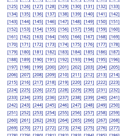
[125]
[126]
[127]
[128]
[129]
[130]
[131]
[132]
[133]
[134]
[135]
[136]
[137]
[138]
[139]
[140]
[141]
[142]
[143]
[144]
[145]
[146]
[147]
[148]
[149]
[150]
[151]
[152]
[153]
[154]
[155]
[156]
[157]
[158]
[159]
[160]
[161]
[162]
[163]
[164]
[165]
[166]
[167]
[168]
[169]
[170]
[171]
[172]
[173]
[174]
[175]
[176]
[177]
[178]
[179]
[180]
[181]
[182]
[183]
[184]
[185]
[186]
[187]
[188]
[189]
[190]
[191]
[192]
[193]
[194]
[195]
[196]
[197]
[198]
[199]
[200]
[201]
[202]
[203]
[204]
[205]
[206]
[207]
[208]
[209]
[210]
[211]
[212]
[213]
[214]
[215]
[216]
[217]
[218]
[219]
[220]
[221]
[222]
[223]
[224]
[225]
[226]
[227]
[228]
[229]
[230]
[231]
[232]
[233]
[234]
[235]
[236]
[237]
[238]
[239]
[240]
[241]
[242]
[243]
[244]
[245]
[246]
[247]
[248]
[249]
[250]
[251]
[252]
[253]
[254]
[255]
[256]
[257]
[258]
[259]
[260]
[261]
[262]
[263]
[264]
[265]
[266]
[267]
[268]
[269]
[270]
[271]
[272]
[273]
[274]
[275]
[276]
[277]
[278]
[279]
[280]
[281]
[282]
[283]
[284]
[285]
[286]