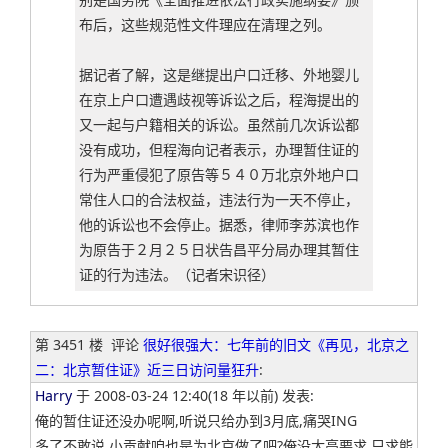
布后，这些规范性文件理应在清理之列。
据记者了解，这是继提出户口迁移、外地婴儿
在京上户口遭遇歧视等诉讼之后，程海提出的
又一起与户籍相关的诉讼。虽然前几次诉讼都
没有成功，但程海向记者表示，办理暂住证的
行为严重侵犯了原告等５４０万北京外地户口
常住人口的合法权益，违法行为一天不停止，
他的诉讼也不会停止。据悉，律师李苏滨也作
为原告于２月２５日状告昌平分局办理其暂住
证的行为违法。（记者宋识径）
第 3451 楼
评论
很好很强大：七年前的旧文《再见，北京之
二：北京暂住证》近三日访问量狂升
:
Harry
于 2008-03-24 12:40(18 年以前) 发表:
俺的暂住证还没办呢啊,听说只给办到3月底,痛哭ING
多了不敢说,小贡献咱也是为北京做了吧?俺没太高要求,只求能