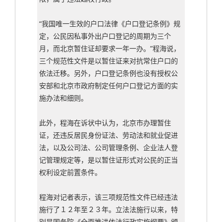
“我国唯一生效的户口法律《户口登记条例》规
定，公民因私事外出户口登记的周期为三个
月，而北京暂住证却要求一年一办。”程海说，
三个规范性文件是以暂住证来对抗常住户口的
依法迁移。另外，户口登记条例也没有授权公
安部和北京市政府制定任何户口登记方面的实
施办法和细则。
此外，程海在诉状中认为，北京市办理暂住
证，还违反居民身份证法、劳动法和就业促进
法，以及公司法、公司管理条例、企业法人登
记管理规定等，是以暂住证形式对公民的正当
权利设定前置条件。
程海对记者表示，该三项规范性文件已经违法
施行了１２年至２３年。立法法施行以来，特
别是国务院《全面推进依法行政实施纲要》颁