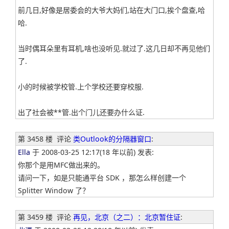
前几日,好像是居委会的大爷大妈们,站在大门口,挨个盘查,哈
哈.
当时偶耳朵里有耳机,啥也没听见.就过了.这几日却不再见他们
了.
小的时候被学校管.上个学校还要穿校服.
出了社会被**管.出个门儿还要办什么证.
第 3458 楼
评论
类Outlook的分隔器窗口
:
Ella
于 2008-03-25 12:17(18 年以前) 发表:
你那个是用MFC做出来的。
请问一下，如是只能通平台 SDK ，那怎么样创建一个
Splitter Window 了？
第 3459 楼
评论
再见，北京（之二）：北京暂住证
: