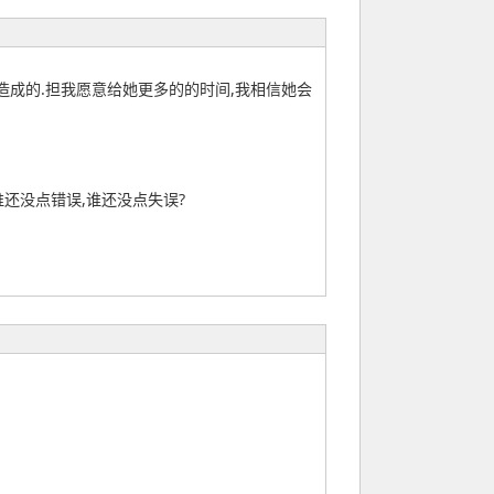
造成的.担我愿意给她更多的的时间,我相信她会
谁还没点错误,谁还没点失误?