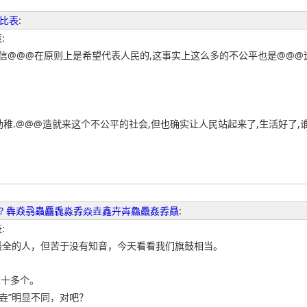
比表
:
:
相信@@@在原则上是希望代表人民的,这事实上这么多的不公平也是@@@
幼稚.@@@造就来这个不公平的社会,但也确实让人民站起来了,生活好了,
? 犇猋骉蟲麤毳淼掱焱垚鑫卉芔鱻飍姦掱贔
:
:
最全的人，但苦于没有知音，今天看看我们旗鼓相当。
三十多个。
“垚”明显不同，对吧？