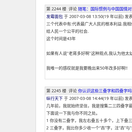
第 2244 楼
评论
随笔：国际惯例与中国国情对
发霉面包
于 2007-03-08 13:50(19 年以前) 发表
三个代表中有:代表最广大人民的根本利益.我
给人民一个公平的社会.
这个时间是43年
如果有人说"老蒋多好啊"这种观点,我认为他太
我唯一的感叹就是我要晚出来50年改多好啊!!
第 2245 楼
评论
你认识这些三叠字和四叠字吗
纵行天下
于 2007-03-08 14:44(19 年以前) 发表
几年前，我就始终坚信，我是搜集二三四叠字
下面说一下我与你不同之处。
1 你没有二叠字，我左右叠五十多个，上下叠
2 三叠字，我比你多少收一个“壵”字，注“壵”与