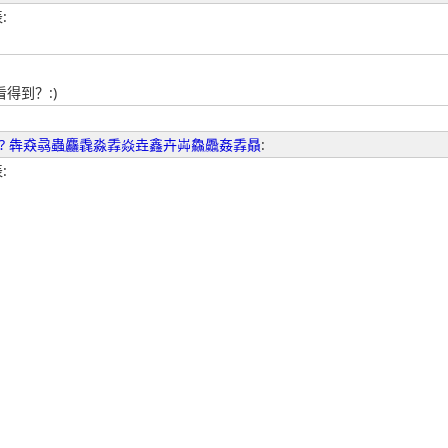
:
得到？:)
? 犇猋骉蟲麤毳淼掱焱垚鑫卉芔鱻飍姦掱贔
:
: