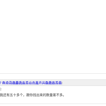
? 犇猋骉蟲麤毳淼掱焱垚鑫卉芔鱻飍姦掱贔
:
:
，我还有五十多个，跟你找出来的数量差不多。