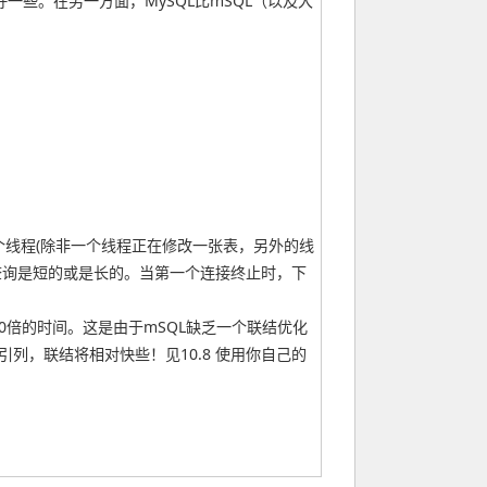
些。在另一方面，MySQL比mSQL（以及大
个线程(除非一个线程正在修改一张表，另外的线
查询是短的或是长的。当第一个连接终止时，下
00倍的时间。这是由于mSQL缺乏一个联结优化
列，联结将相对快些！见10.8 使用你自己的