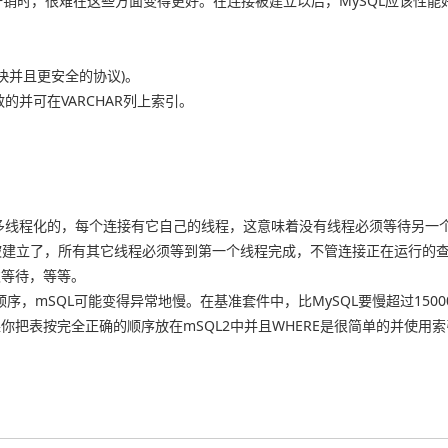
时，很难在这些方面变得更好。在连接被建立以后，MySQL应该性能好一
更快并且更安全的协议)。
的并可在VARCHAR列上索引。
全多线程化的，每个连接有它自己的线程，这意味着没有线程必须等待另一
接被建立了，所有其它线程必须等到第一个线程完成，不管连接正在运行的
次等待，等等。
顺序，mSQL可能变得异常地慢。在基准套件中，比MySQL要慢超过150
把表按完全正确的顺序放在mSQL2中并且WHERE是很简单的并使用索引