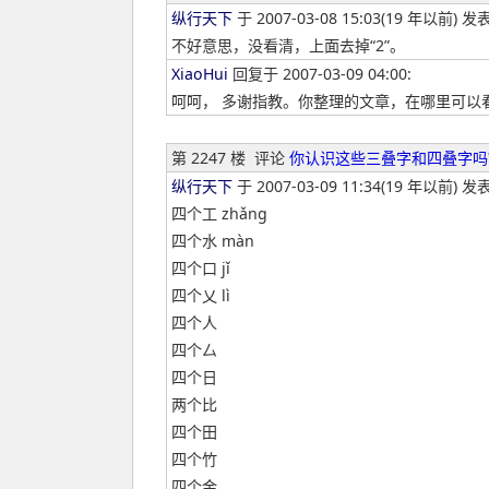
纵行天下
于 2007-03-08 15:03(19 年以前) 发表
不好意思，没看清，上面去掉“2”。
XiaoHui
回复于 2007-03-09 04:00:
呵呵， 多谢指教。你整理的文章，在哪里可以看
第 2247 楼
评论
你认识这些三叠字和四叠字吗
纵行天下
于 2007-03-09 11:34(19 年以前) 发表
四个工 zhǎng
四个水 màn
四个口 jǐ
四个乂 lì
四个人
四个厶
四个日
两个比
四个田
四个竹
四个金