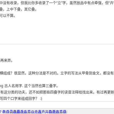
叠中没有收录，但我比你多收录了一个“立”字，虽然放品中有点牵强，但“卉
右叠，上中下叠，其它叠。
，可以不算。
候再来弄。
点一横组成？很显然，这种分法是不对的。立字的写法从甲骨到金文，都没有这
hēng 古人名用字. 这个当然也算三叠字。
呵呵，有这分类的功夫，还不如把那些四叠字的读音注释给找出来。有过再更
写四个口字来组成田字？ :)
? 犇猋骉蟲麤毳淼掱焱垚鑫卉芔鱻飍姦掱贔
: