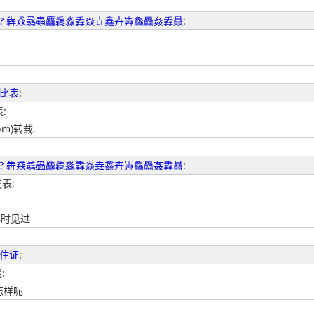
? 犇猋骉蟲麤毳淼掱焱垚鑫卉芔鱻飍姦掱贔
:
比表
:
表:
om)转载.
? 犇猋骉蟲麤毳淼掱焱垚鑫卉芔鱻飍姦掱贔
:
发表:
典时见过
住证
:
:
怎样呢