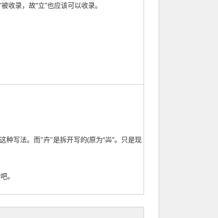
”被收录，故“立”也应该可以收录。
种写法。而"卉"是拆开写的(原为“芔”。只是现
新吧。