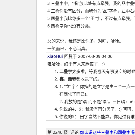
3 三叠字中，“唱”放此处有点牵强，我的品字
4 三叠你没有区分，而我分为“品”字叠，左中
5 四叠字我比你多一个“田”字，不过有点牵强
6 四叠字你也没有分类。
总的来说，我还是比你多，对吧，哈哈。
一笑而已，不必当真。
XiaoHui
回复于 2007-03-09 04:06:
哇哈哈，终于有人来踢馆了．:)
二叠字
太多啦，等我哪天有事没空的时
壵、垚
我都收录了的。
1. “立”字？你指的是立字是由三个一
在简化了而已)。
2. 我放的是“晿”而不是“唱”。三日晿 c
你说的4、6：我没有再分类了。:) 
你说的5： 田字当然不能算。你见过有谁
第 2246 楼
评论
你认识这些三叠字和四叠字吗