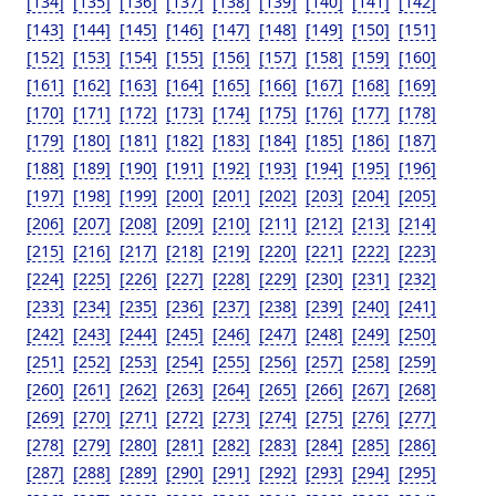
[134]
[135]
[136]
[137]
[138]
[139]
[140]
[141]
[142]
[143]
[144]
[145]
[146]
[147]
[148]
[149]
[150]
[151]
[152]
[153]
[154]
[155]
[156]
[157]
[158]
[159]
[160]
[161]
[162]
[163]
[164]
[165]
[166]
[167]
[168]
[169]
[170]
[171]
[172]
[173]
[174]
[175]
[176]
[177]
[178]
[179]
[180]
[181]
[182]
[183]
[184]
[185]
[186]
[187]
[188]
[189]
[190]
[191]
[192]
[193]
[194]
[195]
[196]
[197]
[198]
[199]
[200]
[201]
[202]
[203]
[204]
[205]
[206]
[207]
[208]
[209]
[210]
[211]
[212]
[213]
[214]
[215]
[216]
[217]
[218]
[219]
[220]
[221]
[222]
[223]
[224]
[225]
[226]
[227]
[228]
[229]
[230]
[231]
[232]
[233]
[234]
[235]
[236]
[237]
[238]
[239]
[240]
[241]
[242]
[243]
[244]
[245]
[246]
[247]
[248]
[249]
[250]
[251]
[252]
[253]
[254]
[255]
[256]
[257]
[258]
[259]
[260]
[261]
[262]
[263]
[264]
[265]
[266]
[267]
[268]
[269]
[270]
[271]
[272]
[273]
[274]
[275]
[276]
[277]
[278]
[279]
[280]
[281]
[282]
[283]
[284]
[285]
[286]
[287]
[288]
[289]
[290]
[291]
[292]
[293]
[294]
[295]