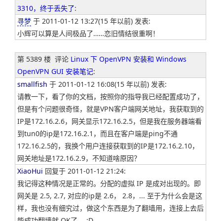
3310，终于丢失了
:
寻梦
于 2011-01-12 13:27(15 年以前) 发表:
小辉可以算是人间极品了……恋旧情结很重啊！
第 5389 楼
评论
Linux 下 OpenVPN 安装和 Windows
OpenVPN GUI 安装笔记
:
smallfish
于 2011-01-12 16:08(15 年以前) 发表:
请教一下，看了你的文档，按照你的指导我已经配置成功了，
但是有个问题很奇怪，就是VPN客户端网关地址，我获取到的
IP是172.16.2.6，网关显示172.16.2.5，但是我在服务器端看
到tun0的ip是172.16.2.1，而且在客户端是ping不通
172.16.2.5的，我换个用户连接获取到的IP是172.16.2.10，
网关地址是172.16.2.9，不知道啥原因？
XiaoHui
回复于 2011-01-12 21:24:
我记得这种情况是正常的。分配的虚拟 IP 是成对出现的。即
网关是 2.5, 2.7, 对应的ip是 2.6， 2.8，... 至于为什么会是这
样，我也没有细究过，做这个东西是为了翻墙用，连接上去后
能成功翻墙就 OK了。 :D