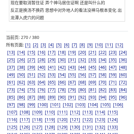
现在要取消暂住证 弄个神马居住证啊 还是叫什么的
反正是换汤不换药 思想中对外地人的看法没神马根本变化 出
龙潭入虎穴的问题
当前页: 270 / 380
所有页面:
[1]
[2]
[3]
[4]
[5]
[6]
[7]
[8]
[9]
[10]
[11]
[12]
[13]
[14]
[15]
[16]
[17]
[18]
[19]
[20]
[21]
[22]
[23]
[24]
[25]
[26]
[27]
[28]
[29]
[30]
[31]
[32]
[33]
[34]
[35]
[36]
[37]
[38]
[39]
[40]
[41]
[42]
[43]
[44]
[45]
[46]
[47]
[48]
[49]
[50]
[51]
[52]
[53]
[54]
[55]
[56]
[57]
[58]
[59]
[60]
[61]
[62]
[63]
[64]
[65]
[66]
[67]
[68]
[69]
[70]
[71]
[72]
[73]
[74]
[75]
[76]
[77]
[78]
[79]
[80]
[81]
[82]
[83]
[84]
[85]
[86]
[87]
[88]
[89]
[90]
[91]
[92]
[93]
[94]
[95]
[96]
[97]
[98]
[99]
[100]
[101]
[102]
[103]
[104]
[105]
[106]
[107]
[108]
[109]
[110]
[111]
[112]
[113]
[114]
[115]
[116]
[117]
[118]
[119]
[120]
[121]
[122]
[123]
[124]
[125]
[126]
[127]
[128]
[129]
[130]
[131]
[132]
[133]