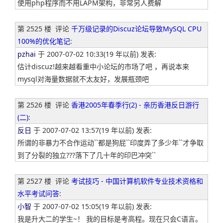
使用php程序而不用LAPM架构，非常另人费解
第 2525 楼
评论
千万级记录的Discuz论坛导致MySQL CPU
100%的优化笔记
:
pzhai
于 2007-07-02 10:33(19 年以前) 发表:
估计discuz!越来越看重中小论坛的市场了吧 ，再说本来
mysql对海量数据就不太友好，发展瓶颈吧
第 2526 楼
评论
香港2005年春季行(2) - 亲历香港反日游行
(二)
:
反日
于 2007-07-02 13:57(19 年以前) 发表:
所谓的非暴力不合作运动``都是狗屁``印度弄了多少年``才争取
到了分裂的独立???落下了几十年的印巴冲突``
第 2527 楼
评论
考试技巧 - 中国计算机软件专业技术资格和
水平考试问答
:
小智
于 2007-07-02 15:05(19 年以前) 发表:
我是升大二的学生~！ 我的目标是考高程。现在只会C语言。