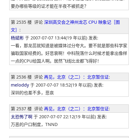
要办哪些等级的证才能在半夜不被抓走？
第 2535 楼
评论
深圳高交会之神州龙芯 CPU 映象记［图
文］
:
杨斌彬
于 2007-07-07 13:44(19 年以前) 发表:
一看，那龙蕊就知道是被媒体过分夸大。要不就是那些科学家
骗取国家经费的。好悲衰啊！中科院落什么时候才能拿出像样
一点的CPU给国人啊。居然飞线比龙都飞得好！
第 2536 楼
评论
再见，北京（之二）：北京暂住证
:
meloddy
于 2007-07-07 18:52(19 年以前) 发表:
深圳的也差不多，悲哀
第 2537 楼
评论
再见，北京（之二）：北京暂住证
:
太恐怖了啊
于 2007-07-07 22:12(19 年以前) 发表:
万恶的户口制度，TNND