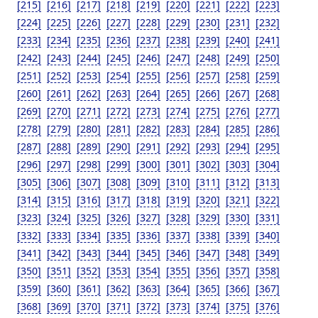
[215]
[216]
[217]
[218]
[219]
[220]
[221]
[222]
[223]
[224]
[225]
[226]
[227]
[228]
[229]
[230]
[231]
[232]
[233]
[234]
[235]
[236]
[237]
[238]
[239]
[240]
[241]
[242]
[243]
[244]
[245]
[246]
[247]
[248]
[249]
[250]
[251]
[252]
[253]
[254]
[255]
[256]
[257]
[258]
[259]
[260]
[261]
[262]
[263]
[264]
[265]
[266]
[267]
[268]
[269]
[270]
[271]
[272]
[273]
[274]
[275]
[276]
[277]
[278]
[279]
[280]
[281]
[282]
[283]
[284]
[285]
[286]
[287]
[288]
[289]
[290]
[291]
[292]
[293]
[294]
[295]
[296]
[297]
[298]
[299]
[300]
[301]
[302]
[303]
[304]
[305]
[306]
[307]
[308]
[309]
[310]
[311]
[312]
[313]
[314]
[315]
[316]
[317]
[318]
[319]
[320]
[321]
[322]
[323]
[324]
[325]
[326]
[327]
[328]
[329]
[330]
[331]
[332]
[333]
[334]
[335]
[336]
[337]
[338]
[339]
[340]
[341]
[342]
[343]
[344]
[345]
[346]
[347]
[348]
[349]
[350]
[351]
[352]
[353]
[354]
[355]
[356]
[357]
[358]
[359]
[360]
[361]
[362]
[363]
[364]
[365]
[366]
[367]
[368]
[369]
[370]
[371]
[372]
[373]
[374]
[375]
[376]