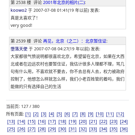
第 2538 楼
评论
2001年北京的相片(二)
:
koowo2
于 2007-07-08 01:41(19 年以前) 发表:
真是太喜欢了！
very good!
第 2539 楼
评论
再见，北京（之二）：北京暂住证
:
堕落天使
于 2007-07-08 04:27(19 年以前) 发表:
大家都很气愤说明都很喜欢北京，希望留在北京，如果在大西
北或者在边远农村也要暂住证，我估计很多人理都不理，骂几
句有什么用，不喜欢就不要去，你不去总有人去，权力被政府
控制了，他想怎么样就怎么样，我们小老百姓管的着吗，我们
能做的只有选择自己的生活
当前页: 127 / 380
所有页面:
[1]
[2]
[3]
[4]
[5]
[6]
[7]
[8]
[9]
[10]
[11]
[12]
[13]
[14]
[15]
[16]
[17]
[18]
[19]
[20]
[21]
[22]
[23]
[24]
[25]
[26]
[27]
[28]
[29]
[30]
[31]
[32]
[33]
[34]
[35]
[36]