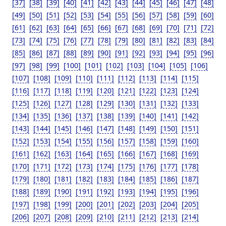
[37]
[38]
[39]
[40]
[41]
[42]
[43]
[44]
[45]
[46]
[47]
[48]
[49]
[50]
[51]
[52]
[53]
[54]
[55]
[56]
[57]
[58]
[59]
[60]
[61]
[62]
[63]
[64]
[65]
[66]
[67]
[68]
[69]
[70]
[71]
[72]
[73]
[74]
[75]
[76]
[77]
[78]
[79]
[80]
[81]
[82]
[83]
[84]
[85]
[86]
[87]
[88]
[89]
[90]
[91]
[92]
[93]
[94]
[95]
[96]
[97]
[98]
[99]
[100]
[101]
[102]
[103]
[104]
[105]
[106]
[107]
[108]
[109]
[110]
[111]
[112]
[113]
[114]
[115]
[116]
[117]
[118]
[119]
[120]
[121]
[122]
[123]
[124]
[125]
[126]
[127]
[128]
[129]
[130]
[131]
[132]
[133]
[134]
[135]
[136]
[137]
[138]
[139]
[140]
[141]
[142]
[143]
[144]
[145]
[146]
[147]
[148]
[149]
[150]
[151]
[152]
[153]
[154]
[155]
[156]
[157]
[158]
[159]
[160]
[161]
[162]
[163]
[164]
[165]
[166]
[167]
[168]
[169]
[170]
[171]
[172]
[173]
[174]
[175]
[176]
[177]
[178]
[179]
[180]
[181]
[182]
[183]
[184]
[185]
[186]
[187]
[188]
[189]
[190]
[191]
[192]
[193]
[194]
[195]
[196]
[197]
[198]
[199]
[200]
[201]
[202]
[203]
[204]
[205]
[206]
[207]
[208]
[209]
[210]
[211]
[212]
[213]
[214]