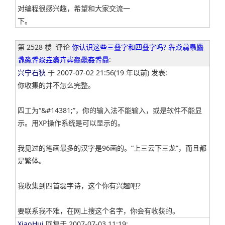
对编程很感兴趣，希望和大家交流一
下。
第 2528 楼
评论
你认识这些三叠字和四叠字吗? 犇猋骉蟲麤
毳淼掱焱垚鑫卉芔鱻飍姦掱贔
:
兴宁石狄
于 2007-07-02 21:56(19 年以前) 发表:
你收集的并不怎么完整。
四工为“&#14381;”，你的输入法不能输入，或是软件不能显
示。用XP操作系统是可以显示的。
我见过的笔画最多的汉字是96画的。“上三云下三龙”，而且都
是繁体。
我收集到四首磊字诗，这个你有兴趣吧？
要联系我不难，在网上搜这个名字，你会有收获的。
XiaoHui
回复于 2007-07-03 11:19: