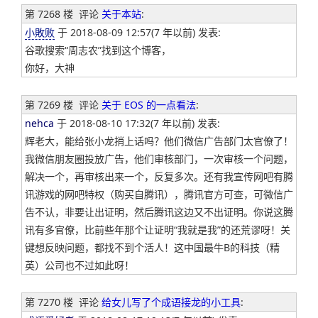
第 7268 楼
评论
关于本站
:
小敗败
于 2018-08-09 12:57(7 年以前) 发表:
谷歌搜索“周志农”找到这个博客，
你好，大神
第 7269 楼
评论
关于 EOS 的一点看法
:
nehca
于 2018-08-10 17:32(7 年以前) 发表:
辉老大，能给张小龙捎上话吗？他们微信广告部门太官僚了！
我微信朋友圈投放广告，他们审核部门，一次审核一个问题，
解决一个，再审核出来一个，反复多次。还有我宣传网吧有腾
讯游戏的网吧特权（购买自腾讯），腾讯官方可查，可微信广
告不认，非要让出证明，然后腾讯这边又不出证明。你说这腾
讯有多官僚，比前些年那个让证明“我就是我”的还荒谬呀！关
键想反映问题，都找不到个活人！这中国最牛B的科技（精
英）公司也不过如此呀！
第 7270 楼
评论
给女儿写了个成语接龙的小工具
: