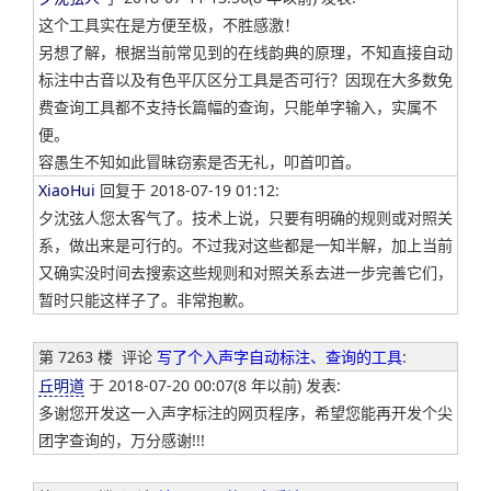
这个工具实在是方便至极，不胜感激！
另想了解，根据当前常见到的在线韵典的原理，不知直接自动
标注中古音以及有色平仄区分工具是否可行？因现在大多数免
费查询工具都不支持长篇幅的查询，只能单字输入，实属不
便。
容愚生不知如此冒昧窃索是否无礼，叩首叩首。
XiaoHui
回复于 2018-07-19 01:12:
夕沈弦人您太客气了。技术上说，只要有明确的规则或对照关
系，做出来是可行的。不过我对这些都是一知半解，加上当前
又确实没时间去搜索这些规则和对照关系去进一步完善它们，
暂时只能这样子了。非常抱歉。
第 7263 楼
评论
写了个入声字自动标注、查询的工具
:
丘明道
于 2018-07-20 00:07(8 年以前) 发表:
多谢您开发这一入声字标注的网页程序，希望您能再开发个尖
团字查询的，万分感谢!!!