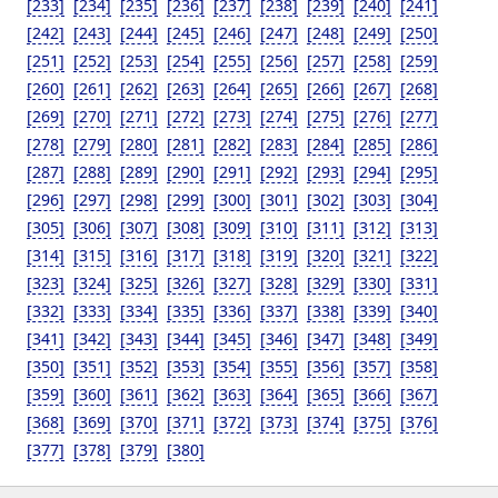
[233]
[234]
[235]
[236]
[237]
[238]
[239]
[240]
[241]
[242]
[243]
[244]
[245]
[246]
[247]
[248]
[249]
[250]
[251]
[252]
[253]
[254]
[255]
[256]
[257]
[258]
[259]
[260]
[261]
[262]
[263]
[264]
[265]
[266]
[267]
[268]
[269]
[270]
[271]
[272]
[273]
[274]
[275]
[276]
[277]
[278]
[279]
[280]
[281]
[282]
[283]
[284]
[285]
[286]
[287]
[288]
[289]
[290]
[291]
[292]
[293]
[294]
[295]
[296]
[297]
[298]
[299]
[300]
[301]
[302]
[303]
[304]
[305]
[306]
[307]
[308]
[309]
[310]
[311]
[312]
[313]
[314]
[315]
[316]
[317]
[318]
[319]
[320]
[321]
[322]
[323]
[324]
[325]
[326]
[327]
[328]
[329]
[330]
[331]
[332]
[333]
[334]
[335]
[336]
[337]
[338]
[339]
[340]
[341]
[342]
[343]
[344]
[345]
[346]
[347]
[348]
[349]
[350]
[351]
[352]
[353]
[354]
[355]
[356]
[357]
[358]
[359]
[360]
[361]
[362]
[363]
[364]
[365]
[366]
[367]
[368]
[369]
[370]
[371]
[372]
[373]
[374]
[375]
[376]
[377]
[378]
[379]
[380]