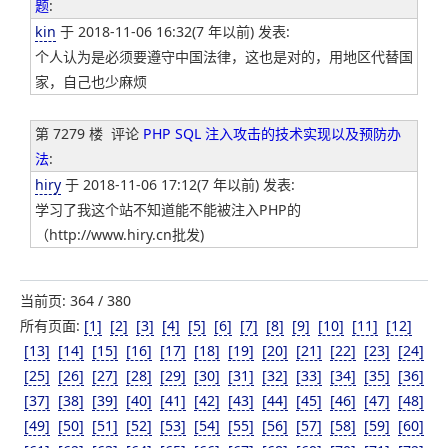
题
:
kin
于 2018-11-06 16:32(7 年以前) 发表:
个人认为是必须要遵守中国法律，这也是对的，用地区代替国
家，自己也少麻烦
第 7279 楼
评论
PHP SQL 注入攻击的技术实现以及预防办
法
:
hiry
于 2018-11-06 17:12(7 年以前) 发表:
学习了我这个站不知道能不能被注入PHP的
（http://www.hiry.cn批发)
当前页: 364 / 380
所有页面:
[1]
[2]
[3]
[4]
[5]
[6]
[7]
[8]
[9]
[10]
[11]
[12]
[13]
[14]
[15]
[16]
[17]
[18]
[19]
[20]
[21]
[22]
[23]
[24]
[25]
[26]
[27]
[28]
[29]
[30]
[31]
[32]
[33]
[34]
[35]
[36]
[37]
[38]
[39]
[40]
[41]
[42]
[43]
[44]
[45]
[46]
[47]
[48]
[49]
[50]
[51]
[52]
[53]
[54]
[55]
[56]
[57]
[58]
[59]
[60]