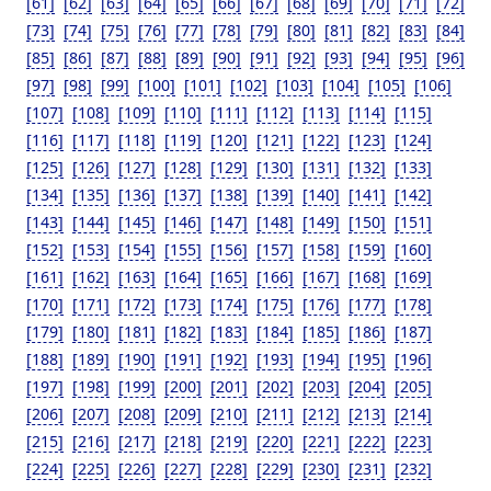
[61]
[62]
[63]
[64]
[65]
[66]
[67]
[68]
[69]
[70]
[71]
[72]
[73]
[74]
[75]
[76]
[77]
[78]
[79]
[80]
[81]
[82]
[83]
[84]
[85]
[86]
[87]
[88]
[89]
[90]
[91]
[92]
[93]
[94]
[95]
[96]
[97]
[98]
[99]
[100]
[101]
[102]
[103]
[104]
[105]
[106]
[107]
[108]
[109]
[110]
[111]
[112]
[113]
[114]
[115]
[116]
[117]
[118]
[119]
[120]
[121]
[122]
[123]
[124]
[125]
[126]
[127]
[128]
[129]
[130]
[131]
[132]
[133]
[134]
[135]
[136]
[137]
[138]
[139]
[140]
[141]
[142]
[143]
[144]
[145]
[146]
[147]
[148]
[149]
[150]
[151]
[152]
[153]
[154]
[155]
[156]
[157]
[158]
[159]
[160]
[161]
[162]
[163]
[164]
[165]
[166]
[167]
[168]
[169]
[170]
[171]
[172]
[173]
[174]
[175]
[176]
[177]
[178]
[179]
[180]
[181]
[182]
[183]
[184]
[185]
[186]
[187]
[188]
[189]
[190]
[191]
[192]
[193]
[194]
[195]
[196]
[197]
[198]
[199]
[200]
[201]
[202]
[203]
[204]
[205]
[206]
[207]
[208]
[209]
[210]
[211]
[212]
[213]
[214]
[215]
[216]
[217]
[218]
[219]
[220]
[221]
[222]
[223]
[224]
[225]
[226]
[227]
[228]
[229]
[230]
[231]
[232]