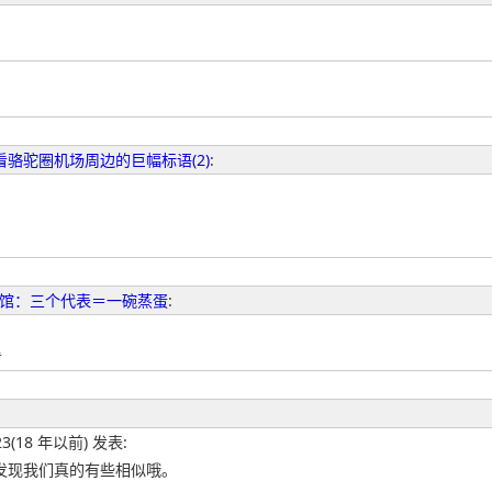
看骆驼圈机场周边的巨幅标语(2)
:
馆：三个代表＝一碗蒸蛋
:
看
:23(18 年以前) 发表:
发现我们真的有些相似哦。