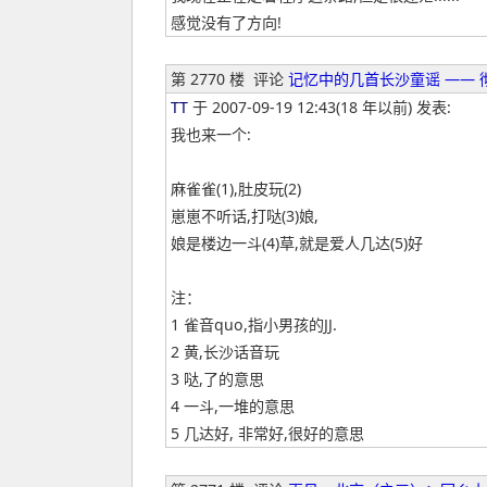
感觉没有了方向!
第 2770 楼
评论
记忆中的几首长沙童谣 ——
TT
于 2007-09-19 12:43(18 年以前) 发表:
我也来一个:
麻雀雀(1),肚皮玩(2)
崽崽不听话,打哒(3)娘,
娘是楼边一斗(4)草,就是爱人几达(5)好
注：
1 雀音quo,指小男孩的JJ.
2 黄,长沙话音玩
3 哒,了的意思
4 一斗,一堆的意思
5 几达好, 非常好,很好的意思