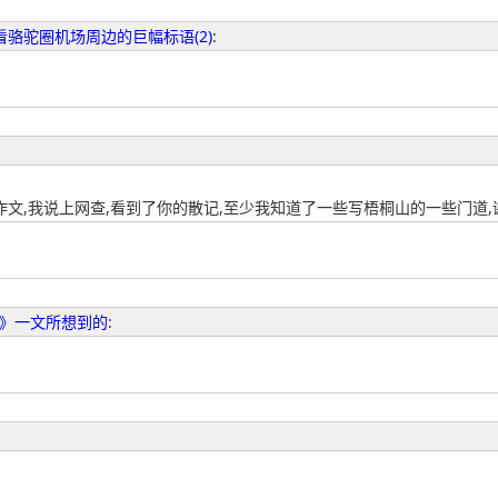
看骆驼圈机场周边的巨幅标语(2)
:
文,我说上网查,看到了你的散记,至少我知道了一些写梧桐山的一些门道,
》一文所想到的
: