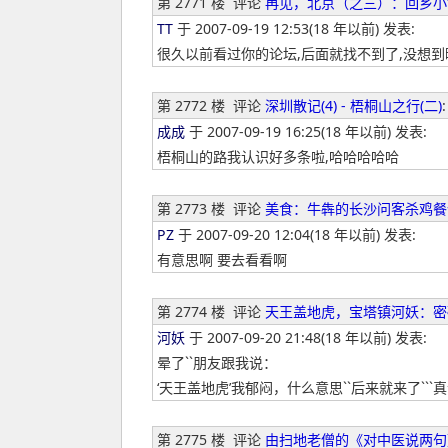
第 2771 楼
评论
再见，北京（之三）：回乡小
TT
于 2007-09-19 12:53(18 年以前) 发表:
很久以前看过你的论坛,后面就找不到了,没想到
第 2772 楼
评论
深圳散记(4) - 梧桐山之行(二)
:
成成
于 2007-09-19 16:25(18 年以前) 发表:
梧桐山的路我认识好多条啦,哈哈哈哈哈
第 2773 楼
评论
美食：牛犇的长沙问客杀鸡餐
PZ
于 2007-09-20 12:04(18 年以前) 发表:
有意思啊 要去看看啊
第 2774 楼
评论
天王盖地虎，宝塔镇河妖：密
河妖
于 2007-09-20 21:48(18 年以前) 发表:
晕了``朋友跟我说：
‘天王盖地虎’我郁闷，什么意思``后来就来了```
第 2775 楼
评论
由扫地老僧的《对中医说两句