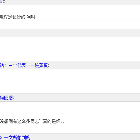
记
:
晓辉是长沙的.呵呵
馆：三个代表＝一碗蒸蛋
:
码随感
:
真没想到有这么多同志```真的是经典
》一文所想到的
: