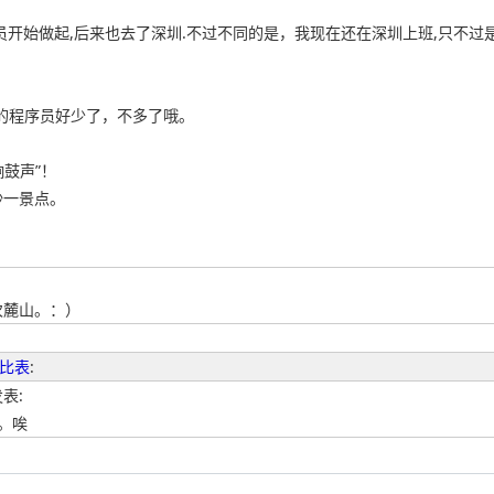
员开始做起,后来也去了深圳.不过不同的是，我现在还在深圳上班,只不过
+的程序员好少了，不多了哦。
响鼓声”！
沙一景点。
次麓山。：）
比表
:
发表:
。唉