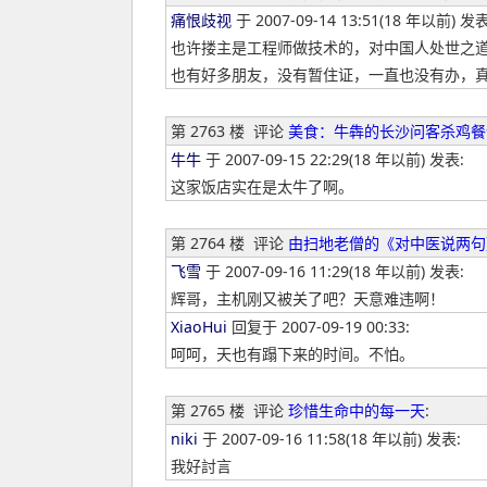
痛恨歧视
于 2007-09-14 13:51(18 年以前) 发表
也许搂主是工程师做技术的，对中国人处世之
也有好多朋友，没有暂住证，一直也没有办，
第 2763 楼
评论
美食：牛犇的长沙问客杀鸡餐
牛牛
于 2007-09-15 22:29(18 年以前) 发表:
这家饭店实在是太牛了啊。
第 2764 楼
评论
由扫地老僧的《对中医说两句
飞雪
于 2007-09-16 11:29(18 年以前) 发表:
辉哥，主机刚又被关了吧？天意难违啊！
XiaoHui
回复于 2007-09-19 00:33:
呵呵，天也有蹋下来的时间。不怕。
第 2765 楼
评论
珍惜生命中的每一天
:
niki
于 2007-09-16 11:58(18 年以前) 发表:
我好討言