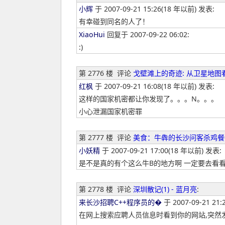
小辉
于 2007-09-21 15:26(18 年以前) 发表:
有幸碰到同名的人了！
XiaoHui
回复于 2007-09-22 06:02:
:)
第 2776 楼
评论
戈壁滩上的奇迹: 从卫星地图
红枫
于 2007-09-21 16:08(18 年以前) 发表:
这样的国家机密都让你发现了。。。N。。。
小心泄漏国家机密罪
第 2777 楼
评论
美食：牛犇的长沙问客杀鸡餐
小妖精
于 2007-09-21 17:00(18 年以前) 发表:
是不是真的有个这么牛B的地方啊 一定要去看
第 2778 楼
评论
深圳散记(1) - 蓝月亮
:
来长沙招聘C++程序员的�
于 2007-09-21 21
在网上搜索应聘人员信息时看到你的网站,突然