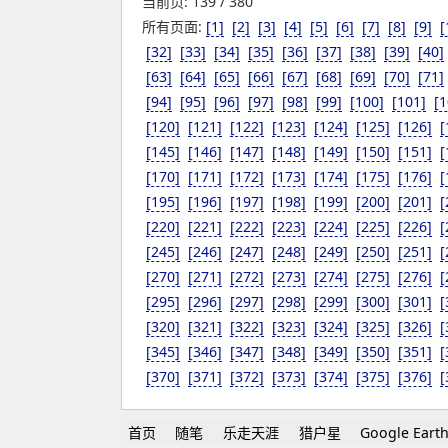
当前页: 139 / 380
所有页面:
[1]
[2]
[3]
[4]
[5]
[6]
[7]
[8]
[9]
[
[32]
[33]
[34]
[35]
[36]
[37]
[38]
[39]
[40]
[63]
[64]
[65]
[66]
[67]
[68]
[69]
[70]
[71]
[94]
[95]
[96]
[97]
[98]
[99]
[100]
[101]
[1
[120]
[121]
[122]
[123]
[124]
[125]
[126]
[
[145]
[146]
[147]
[148]
[149]
[150]
[151]
[
[170]
[171]
[172]
[173]
[174]
[175]
[176]
[
[195]
[196]
[197]
[198]
[199]
[200]
[201]
[
[220]
[221]
[222]
[223]
[224]
[225]
[226]
[
[245]
[246]
[247]
[248]
[249]
[250]
[251]
[
[270]
[271]
[272]
[273]
[274]
[275]
[276]
[
[295]
[296]
[297]
[298]
[299]
[300]
[301]
[
[320]
[321]
[322]
[323]
[324]
[325]
[326]
[
[345]
[346]
[347]
[348]
[349]
[350]
[351]
[
[370]
[371]
[372]
[373]
[374]
[375]
[376]
[
首页
随笔
乐走天涯
猎户星
Google Eart