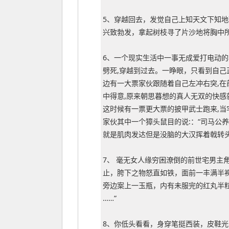
5、穿越回去，发觉自己上知天文下知
兴致勃发，拿起树枝寻了片沙地将胸中
6、一个现实生活中一事无成爱打电动的
劈死,穿越到过去。一睁眼，只看到自己
边有一大票家伙跟随着自己左冲右突,在
中得意,原来朝思暮想的真人无双的快感
这时候有一票更大票的披甲武士跑来,当
家伙其中一个獐头鼠目的说:：“司马公
就是肌肉发达但是没脑的大汉挥着戟转头
7、 毫无女人缘穷困潦倒的前世宅男主
止，胯下之物怒直如铁，面前一丰满半
旁边案上一玉瓶，内有未服完的红丸半
……”
8、你低头看看，身穿笔挺西装，皮鞋光