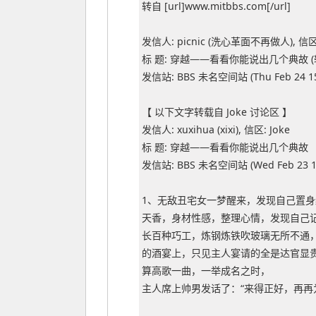
转自 [url]www.mitbbs.com[/url]
发信人: picnic (洗心革面不再做人), 信区: 
标 题: 穿越——看看你能说出几个典故 (
发信站: BBS 未名空间站 (Thu Feb 24 15:
【 以下文字转载自 Joke 讨论区 】
发信人: xuxihua (xixi), 信区: Joke
标 题: 穿越——看看你能说出几个典故
发信站: BBS 未名空间站 (Wed Feb 23 13
1、无敌丑宅女一梦醒来，发现自己置
天香，身材性感，整理心情，发现自己
长百种巧工，炼钢炼铁吹玻璃无所不通
的酒宴上，只见主人宴请的全是达官显
算高歌一曲，一举成名之时，
主人席上帅男发话了：“来得正好，再再