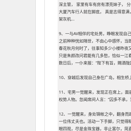
深主管， 家里有车有房有漂亮妹子， 
大厦汽车行人就在脚底， 真是志得意满，
架灰机...
9、一与AV相伴的宅处男，睁眼发现自
之前种种恍如隔世，不由心中感怀，当
春花秋月何时了，往事知多少小楼昨夜
只是朱颜改问君能有几多愁，恰似一江
数日后，一仆来报：“陛下有旨，赐酒陇国
10、穿越后发现自己身在广岛，相生桥上
11、宅男一觉醒来，发现正在席上，面
权势人物。忽闻席间人言：“囚多不承，
12、一觉醒来，身处锦帐之中，翻身而
一位伟丈夫也。活动一下手脚，只觉得
眼四观，尽是金珠宝器，非止富尔，简