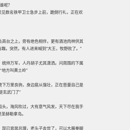
谁呢？
只见数名铁甲卫士急步上前，跪倒行礼，正在欢
处高台之上，旁有绝色相伴，更有酒池肉林供其
趣。突然，有人进来喊到“大王，牧野败了。”
，统帅万军，人丹胡子尤其潇洒。问周围的下属
个地方叫黄土岭”
胯下万里良驹，身边扈从强壮，正在思量自己是
是玄武门了”
船头，海风吹过，大有意气风发，天下尽在我手
是圣赫勒拿岛。
，现已官居总理，老头子去世了，可以大展拳脚