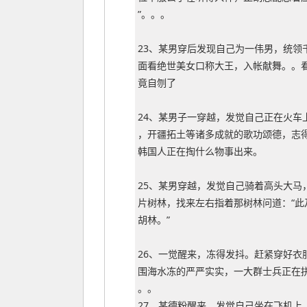
”。。。
23、某男穿后发现自己为一伟男，统领
面看绝世美女口称大王，入帐献舞。。看
竟自刎了
24、某男子一穿越，发觉自己正在火车
，开疆拓土等诸多成就的歌功颂德，志
韩国人正在掏什么物事出来。
25、某男穿越，发觉自己骑着高头大马
片树林，找来左右指着那树林问道：“此
胡林。”
26、一觉醒来，冻得发抖。赶紧穿好衣
围海水冻的严严实实，一大群士兵正在
。。
27、某德粉醒来，发觉自己坐在飞机上