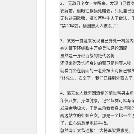
2、 无敌丑宅女一梦醒来，发现自己置
衣解带，偷眼往铜镜处瞄去，只见自己
无数诗词歌赋，擅长百种牛肉干做法，
“禁军哗变，杨国忠大人被杀了！
3、某男一觉醒来发现自己身处一机舱内
身边警卫环绕胸中万般兵法经纶满腹
显然是一身经百战的绝代名将
还没来得及询问身边的警卫是何等人物
就看到坐在前面的一老外扭头对自己微
“林先生，安全了，我们已经到外蒙古了
4、毫无女人缘穷困潦倒的前世宅男主
年仅八岁，身体健康，记忆超群可默写
发展余地极大，于是主角看看身上华丽
两边站立的御姐宫女，那是一个比一个
了，正心满意足地舔手指。
忽然闻听太监通报：“大将军梁冀求见。