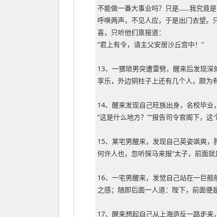
不能做一番大事业吗？只是……我究竟是
呼唤两声，不见人应，于是出门去望。
喜，只听他们禀报道：
“君上有令，请主父安居沙丘宫中！”
13、一猥琐男突遭雷劈，醒来后发现深
享乐，外边铜柱子上还有几个人，颇为有
14、醒来发现自己旺族出身，名校毕业
“这是什么地方？”“报告司令官阁下，这
15、某宅男醒来，发现自己英姿飒爽，
何许人也，忽听探马来报“太子，前面就
16、一宅男醒来，发觉自己站在一巨舰
之感；随即后面一人道：陛下，前面便
17、醒来想起自己从上海造反一路走来