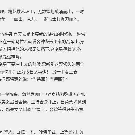
地理，精熟数术理工，无数筹划喷涌而出，一时
所学一一画出。未几，一罗马士兵提刀而入。
鸟宅男,有天去街上买新的游戏的时候被一道雷
正在一架马拉着画满各种龙形图案的战车上,身
前方阻拦他的人都无法挡下.这宅男挥着剑,心
就是这样啊。
宅男正要冲上去的时候,只听到这票领头的两个
养你何用？正为今日之事也！”另一个看上去
问那猥亵的说：“当杀耶？当缚耶？”
角一梦醒来，忽然发现自己通身精力弥漫无可抑
裸美女眉目含情，正待合身扑上，目角余光见到
粒，那美女又叫道：“皇上，合德等得好生心焦
可鉴人；回忆一下， 哈佛毕业，上等公司, 资