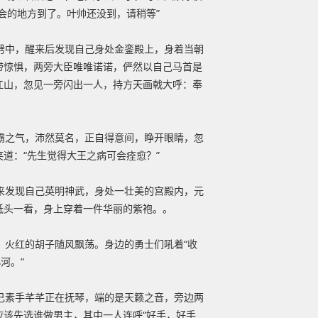
会的地方到了。叶帅还没到，请稍等”
劈中，醒来后发现自己身处金銮殿上，身着当朝
带惊惧，两旁大臣唯唯诺诺，俨然以自己马首是
江山，忽见一旁闪出一人，持方天画戟大呼：奉
霸之气，沛然莫名，正自得意间，睁开眼睛，忽
道：“先生觉得大王之病可会痊愈？”
来发现自己英明神武，身处一壮美的宫殿内，元
低头一看，身上穿着一件华丽的紫袍。。
，火红的胡子随风飘荡。身边的勇士们吼着“收
河。”
己素手芊芊正在抚琴，端的是天籁之音，旁边两
应该先选谁做男主，其中一人连呼“好手，好手