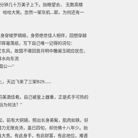
分分钟几十万美子上下。抬眼望去， 无数高楼
哈哈大笑。忽然一架灰机...耶，为何还有一
己身穿绫罗绸缎，身旁绝世佳人相伴，回想穿越
即挥毫落纸，写下自己唯一记得的词句：
又东风，故国不堪回首月明中雕阑玉砌应犹在，
春水向东流
公~~”
，天边飞来了三架B29……
前美酒佳肴。自己被皇上器重，正是炙手可热的
当为何法？”
起，前有大铜镜，照出长身美髯，肌肉如铁，好
精力无限充沛，虽已四旬，却仿佛十八年少。抬
直大贵。有此身手，有此财富，有此地位，难道