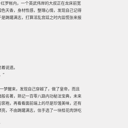
身红罗帐内，一个英武伟岸的大叔正在龙床前宽
国色天香，身材性感，整理心情，发现自己记得
于是踌躇满志，打算淫乱宫廷之时内监慌张来报
笑着说道。
。”
角一梦醒来，发现自己穿越了，做了皇帝，而且
诸般名著，熟记一百零八路内功秘法宝典，未来
的衮袍，再看看面前端上的尽是珍馐美味，还有
漂亮，不由踌躇满志，信手选了一块桂花肉饼吃
”