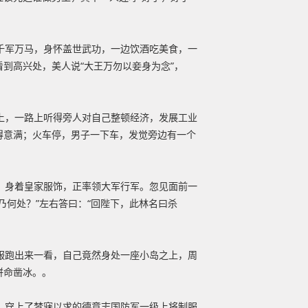
千军万马，身怀盖世武功，一边饮酒吃美食，一
到高兴处，美人说“大王万勿以妾身为念”，
上，一路上听得旁人对自己整顿经济，发展工业
得意满；火车停，男子一下车，发觉旁边有一个
，身着皇家服饰，正率领大军行军。忽见面前一
乃何处？”左右答曰：“回陛下，此林名曰杀
服跑出来一看，自己竟然身处一座小岛之上，周
拼命凿冰。。
，穿上了梦寐以求的德意志国防军一级上将制服