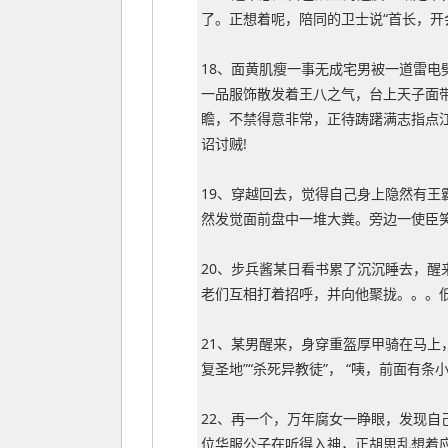
了。正想着呢，陪同的卫士说“首长，开
18、面黄肌瘦一事无成宅男被一道雷电
一品服饰散发着王八之气，台上天子面
瞻，不禁得意非常，正待踌躇满志指点
诏讨贼!
19、穿越回去，觉得自己身上隐然有王
然发觉面前盘中一堆大粪。旁边一使臣笑
20、步兵酱某日看书累了沉沉睡去，醒
老们互相打着招呼，并向他聚拢。。。
21、某男醒来，身穿重盔厚甲骑在马上
复圣地”“杀死异教徒”， “咦，前面有条小
22、再一个，万年腐女一睁眼，发现自
位华服公子在听得入神，正胡思乱想着