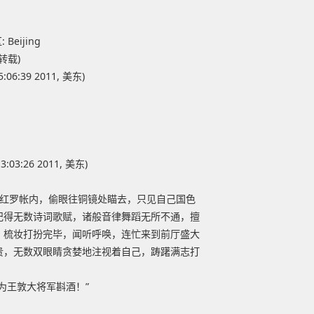
Beijing
转载)
06:39 2011, 美东)
:03:26 2011, 美东)
身红罗帐内，偷眼往铜镜处瞄去，只见自己国色
记得无数诗词歌赋，诸般音律舞蹈无所不通，擅
，梳妆打扮完毕，闻听呼唤，连忙来到前厅盛大
贵，无数双眼睛贪婪地注视着自己，踌躇满志打
为王敦大将军斟酒！”